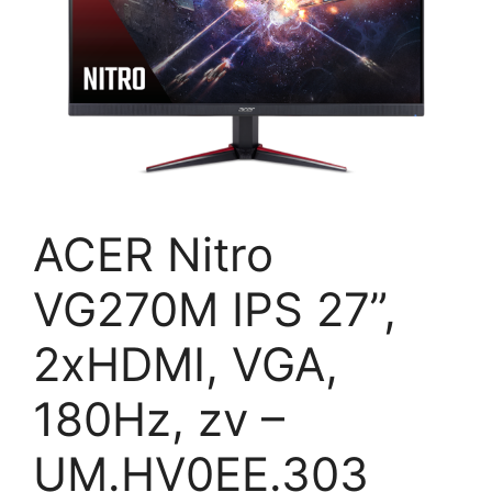
ACER Nitro
VG270M IPS 27”,
2xHDMI, VGA,
180Hz, zv –
UM.HV0EE.303