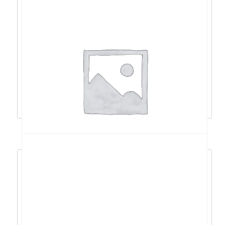
AGON AG276QZD2 27″, QD-OLED, 2XHDMI,
2xDP, 2k, 240 – AG276QZD2
766,72
€
690,04
€
Dodaj u košaricu