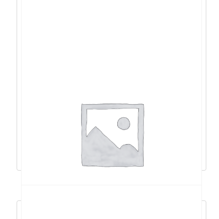
Philips VA 31,5″ 32M2C5501, QHD, 2xHDMI,
DP, 180Hz – 32M2C5501/00
338,93
€
305,04
€
Dodaj u košaricu