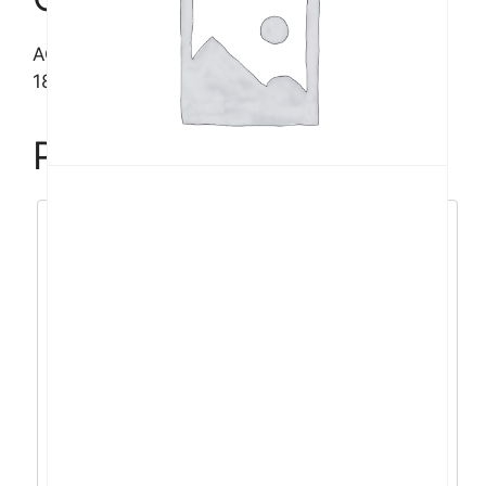
ACER Nitro VG270M IPS 27”, 2xHDMI, VGA,
180Hz, zv
Povezani proizvodi