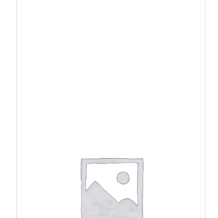
AOC VA 23,8″ 24B2XDAM, VGA, DVI, HDMI,
zvuč. – 24B2XDAM
97,62
€
87,86
€
Dodaj u košaricu