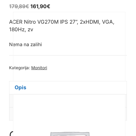
179,89
€
161,90
€
ACER Nitro VG270M IPS 27”, 2xHDMI, VGA,
180Hz, zv
Nema na zalihi
Kategorija:
Monitori
Opis
Dodatne informacije
Recenzije (0)
Opis