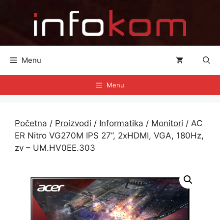
Preskoči
na
sadržaj
Menu
Menu
Početna
/
Proizvodi
/
Informatika
/
Monitori
/ AC
ER Nitro VG270M IPS 27”, 2xHDMI, VGA, 180Hz,
zv – UM.HV0EE.303