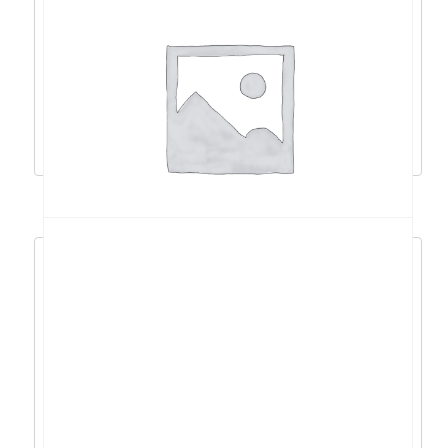
Acer Aspire 15 R7-
8840HS/16GB/512GB/15,6″FHD/W11 –
NX.KVXEX.005
921,38
€
829,24
€
Dodaj u košaricu