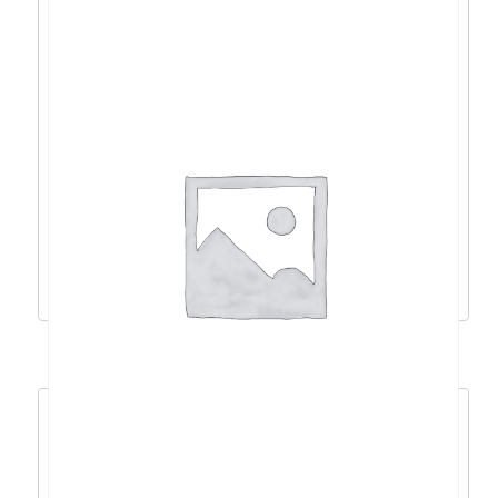
Acer Aspire 5 R3-
5425U/8GB/512GB/15,6”FHD/DOS/m+t –
NX.K80EX.00G
435,15
€
391,64
€
Dodaj u košaricu