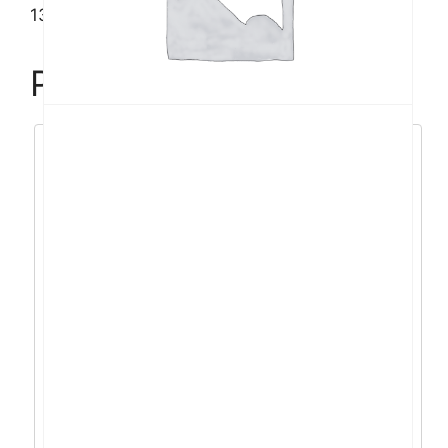
13900H/16GB/1TB/4060/15,6″/W11
Povezani proizvodi