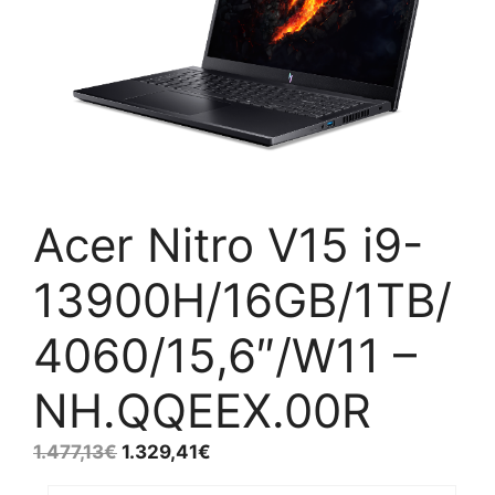
Acer Nitro V15 i9-
13900H/16GB/1TB/
4060/15,6″/W11 –
NH.QQEEX.00R
1.477,13
€
1.329,41
€