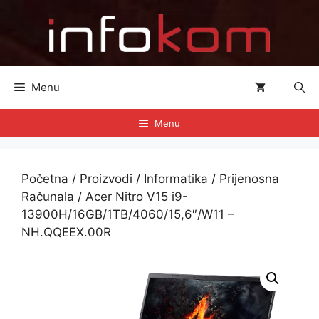
Preskoči
na
sadržaj
Menu
Menu
Početna
/
Proizvodi
/
Informatika
/
Prijenosna
Računala
/ Acer Nitro V15 i9-
13900H/16GB/1TB/4060/15,6″/W11 –
NH.QQEEX.00R