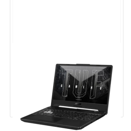
Acer Aspire 15 R7-
8840HS/16GB/1TB/15,6″FHD/DOS –
NX.KXAEX.003
819,00
€
737,10
€
Dodaj u košaricu