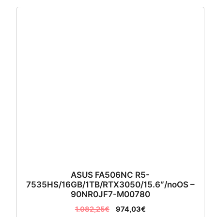
ASUS FA506NC R5-
7535HS/16GB/1TB/RTX3050/15.6″/noOS –
90NR0JF7-M00780
1.082,25
€
974,03
€