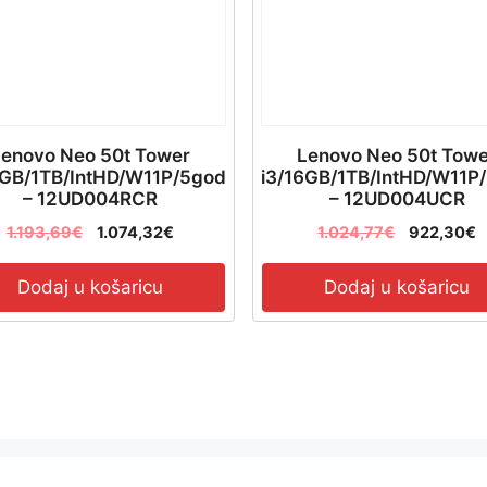
enovo Neo 50t Tower
Lenovo Neo 50t Tow
6GB/1TB/IntHD/W11P/5god
i3/16GB/1TB/IntHD/W11P
– 12UD004RCR
– 12UD004UCR
1.193,69
€
1.074,32
€
1.024,77
€
922,30
€
Dodaj u košaricu
Dodaj u košaricu