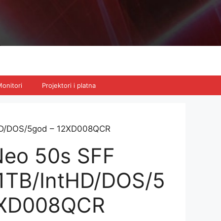
onitori
Projektori i platna
tHD/DOS/5god – 12XD008QCR
Neo 50s SFF
1TB/IntHD/DOS/5
2XD008QCR