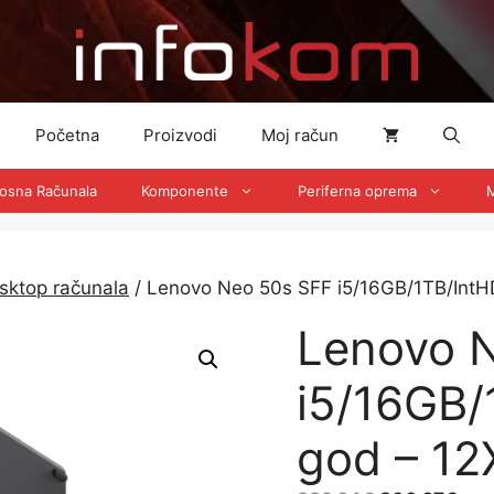
Početna
Proizvodi
Moj račun
nosna Računala
Komponente
Periferna oprema
M
sktop računala
/ Lenovo Neo 50s SFF i5/16GB/1TB/In
Lenovo 
i5/16GB/
god – 1