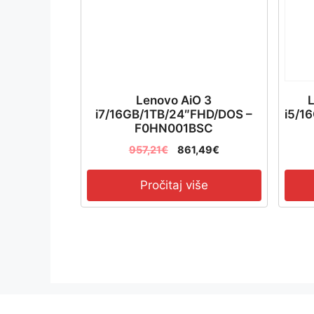
Lenovo AiO 3
L
i7/16GB/1TB/24″FHD/DOS –
i5/1
F0HN001BSC
957,21
€
861,49
€
Pročitaj više