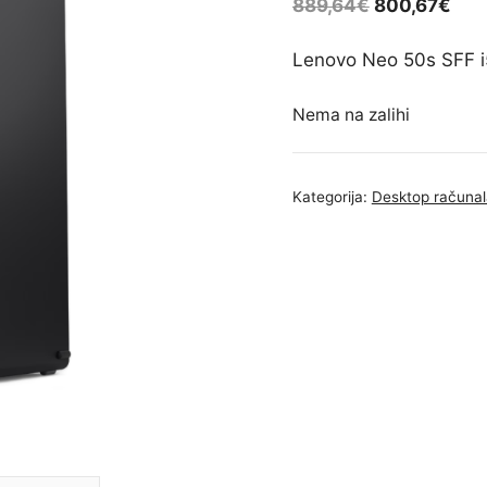
889,64
€
800,67
€
Lenovo Neo 50s SFF 
Nema na zalihi
Kategorija:
Desktop računal