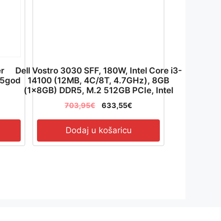
er
Dell Vostro 3030 SFF, 180W, Intel Core i3-
/5god
14100 (12MB, 4C/8T, 4.7GHz), 8GB
(1x8GB) DDR5, M.2 512GB PCIe, Intel
UHD 730, WiFi, BT, TPM, DP, HDMI, USB-
703,95
€
633,55
€
C, 7xUSB-A, RJ-45, NO Mouse/Kb,
Win11Pro, 3Y PS NBD –
N4002VDT3030SFFEMEA01_WIN_N1_PS-
Dodaj u košaricu
09