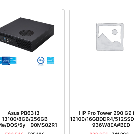
Asus PB63 i3-
HP Pro Tower 290 G9 
13100/8GB/256GB
12100/16GBDDR4/512SSD
e/DOS/5y – 90MS02R1-
– 936W8EA#BED
M000E0