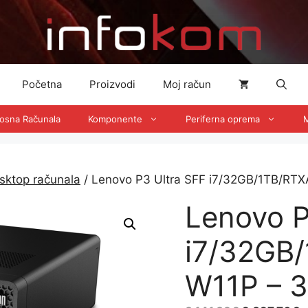
Početna
Proizvodi
Moj račun
nosna Računala
Komponente
Periferna oprema
M
sktop računala
/ Lenovo P3 Ultra SFF i7/32GB/1TB/R
Lenovo P
i7/32GB
W11P – 