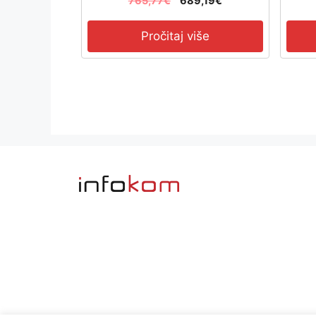
765,77
€
689,19
€
Pročitaj više