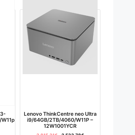
i3-
Lenovo ThinkCentre neo Ultra
/W11p
i9/64GB/2TB/4060/W11P –
12W1001YCR