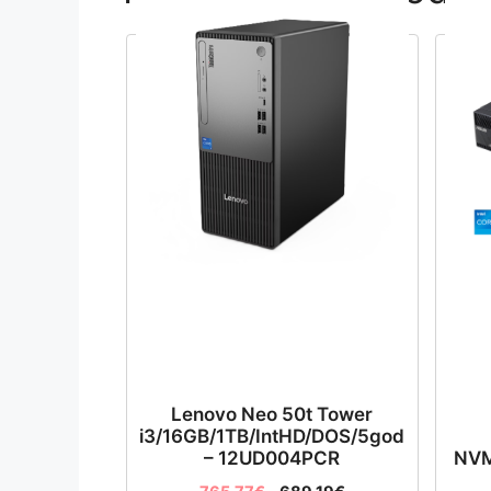
Lenovo Neo 50t Tower
i3/16GB/1TB/IntHD/DOS/5god
– 12UD004PCR
NVM