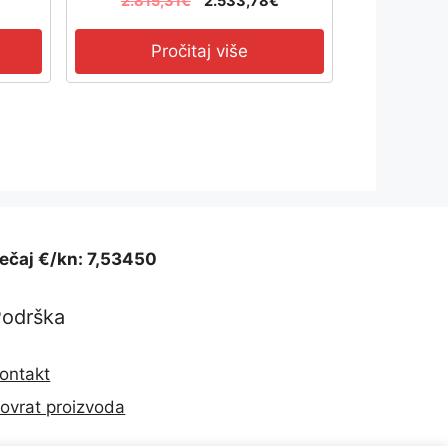
2.815,31
€
2.533,78
€
Pročitaj više
ečaj €/kn: 7,53450
Podrška
ontakt
ovrat proizvoda