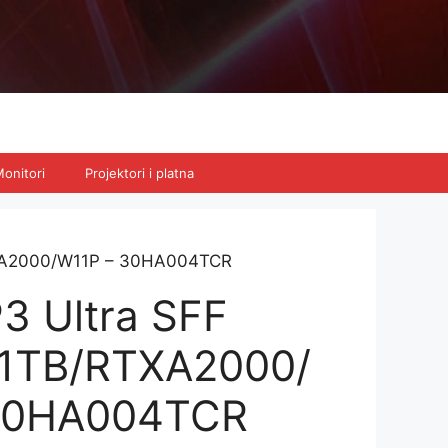
onitori
Projektori i platna
TXA2000/W11P – 30HA004TCR
3 Ultra SFF
/1TB/RTXA2000/
30HA004TCR