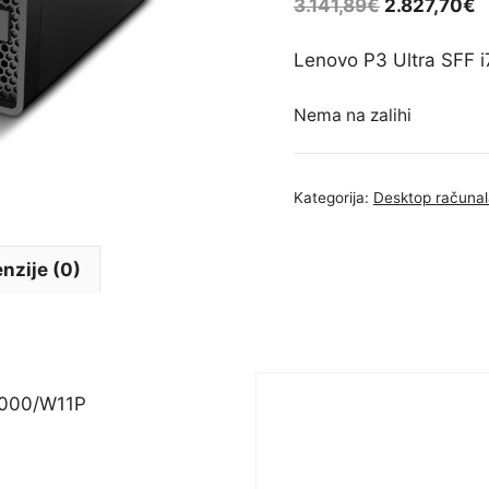
3.141,89
€
2.827,70
€
Lenovo P3 Ultra SFF
Nema na zalihi
Kategorija:
Desktop računal
nzije (0)
2000/W11P