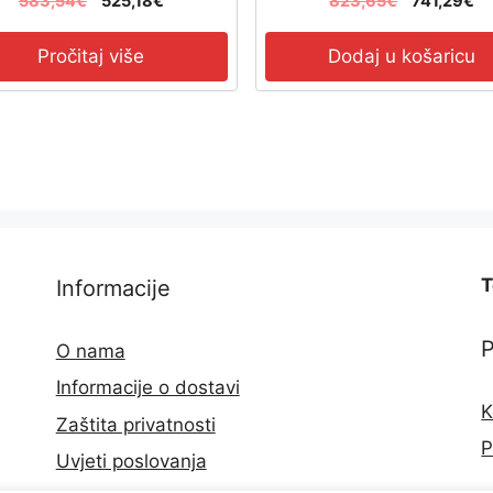
583,54
€
525,18
€
823,65
€
741,29
€
Pročitaj više
Dodaj u košaricu
T
Informacije
O nama
Informacije o dostavi
K
Zaštita privatnosti
P
Uvjeti poslovanja