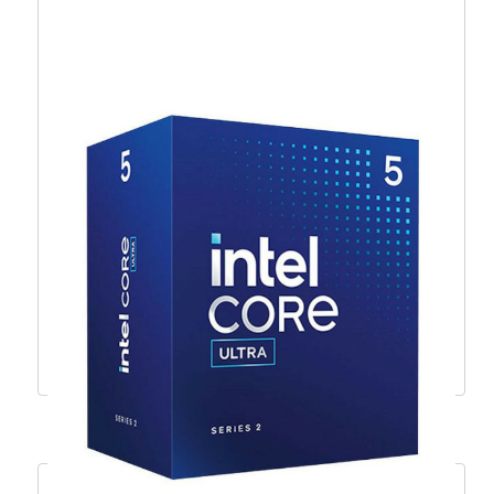
AMD Ryzen 5 8600G, 6C/12T
3,8GHz/5,0GHz, 22MB, AM5 – 100-
100001237BOX
257,18
€
231,46
€
Dodaj u košaricu