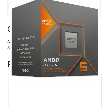
Dodatne informacije
Recenzije (0)
Opis
AMD Ryzen 5 5600T, 6C/12T 3,5GHz/4,5GHz,
35MB, AM4
Povezani proizvodi