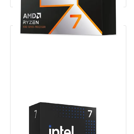
AMD Ryzen 7 9800X3D, 8C/16T 4,7G/5,2G,