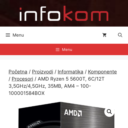
Preskoči
na
sadržaj
Menu
Menu
Početna
/
Proizvodi
/
Informatika
/
Komponente
/
Procesori
/ AMD Ryzen 5 5600T, 6C/12T
3,5GHz/4,5GHz, 35MB, AM4 – 100-
100001584BOX