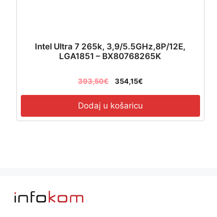
Intel Ultra 7 265k, 3,9/5.5GHz,8P/12E,
LGA1851 – BX80768265K
393,50
€
354,15
€
Dodaj u košaricu