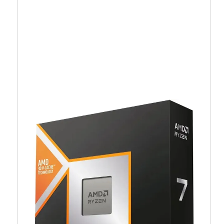
Intel Ultra 5 225, 3,3/4.9GHz,6P/4E, LGA1851
– BX80768225
238,59
€
214,73
€
Dodaj u košaricu