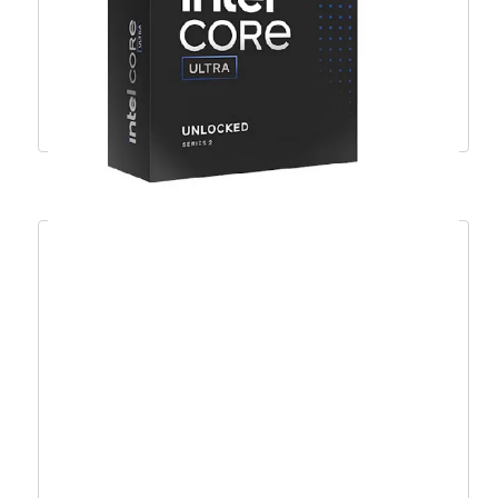
105MB, AM5 – 100-100001084WOF
609,91
€
548,92
€
Dodaj u košaricu