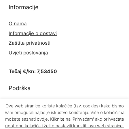
Informacije
O nama
Informacije o dostavi
Zaštita privatnosti
Uvjeti poslovanja
Tečaj €/kn: 7,53450
Podrška
Kontakt
Ove web stranice koriste kolačiće (tzv. cookies) kako bismo
Vam omogućili najbolje iskustvo korištenja. Više o kolačićima
Povrat proizvoda
možete saznati
ovdje
. Kliknite na 'Prihvaćam' ako prihvaćate
upotrebu kolačića i želite nastaviti koristiti ovu web stranice.