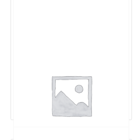
Spire Supreme 1537B kućište, 500W –
SPO1537B-500Z-E12-U3
53,82
€
48,44
€
Dodaj u košaricu