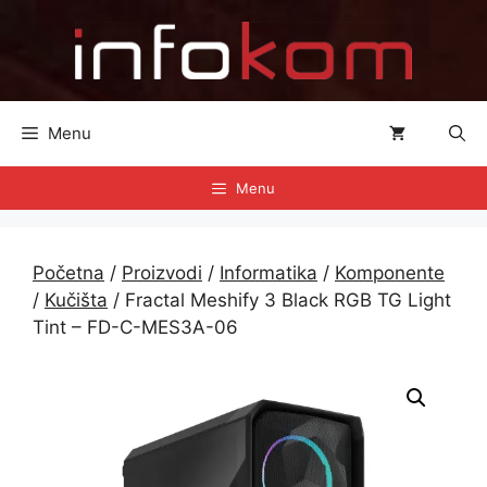
Preskoči
na
sadržaj
Menu
Menu
Početna
/
Proizvodi
/
Informatika
/
Komponente
/
Kučišta
/ Fractal Meshify 3 Black RGB TG Light
Tint – FD-C-MES3A-06