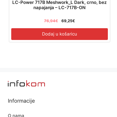
LC-Power 717B Meshwork_L Dark, crno, bez
napajanja – LC-717B-ON
76,94
€
69,25
€
Dodaj u košaricu
Informacije
O nama