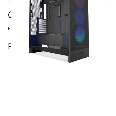
MES3A-
06
Opis
količina
Fractal Meshify 3 Black RGB TG Light Tint
Povezani proizvodi