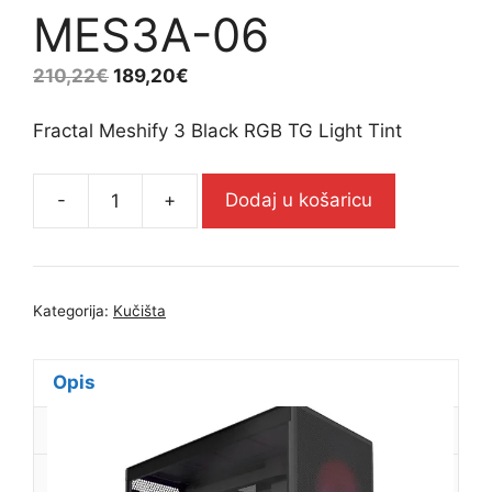
MES3A-06
210,22
€
189,20
€
Fractal Meshify 3 Black RGB TG Light Tint
-
+
Dodaj u košaricu
Fractal
Meshify
3
Black
Kategorija:
Kučišta
RGB
TG
Light
Opis
Tint
Dodatne informacije
-
FD-
Recenzije (0)
C-