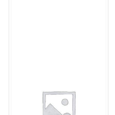
LC-Power LC-7036B, crno bez napajanja,U2,
U3, ATX – LC-7036B-ON
38,33
€
34,50
€