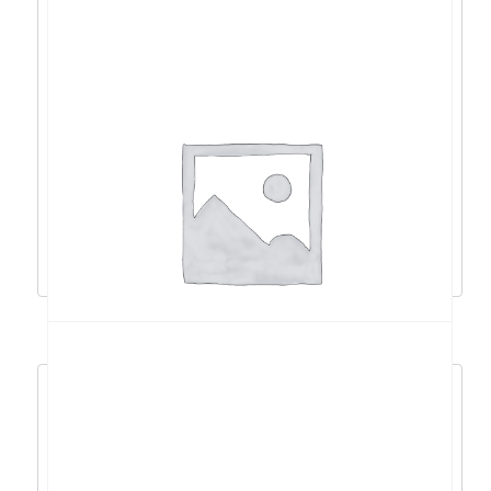
NZXT H7 Flow RGB 2024, crno bez
napajanja, ATX – CM-H72FB-R1
188,59
€
169,73
€
Pročitaj više