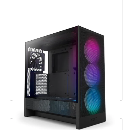
NZXT H5 Flow 2024, bijelo bez napajanja,
ATX – CC-H52FW-01
86,29
€
77,66
€
Dodaj u košaricu