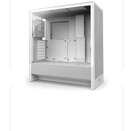
Fractal Era 2 Charcoal Gray, mITX, PCIe 4.0 –
FD-C-ERA2N-02
247,16
€
222,45
€
Dodaj u košaricu