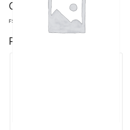
Opis
FSP CMT 192, FRGB, 1xU3, 2xU2, crno
Povezani proizvodi