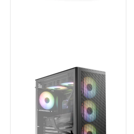
NZXT H5 Flow RGB 2024, crno bez
napajanja, ATX – CC-H52FB-R1
134,26
€
120,83
€
Dodaj u košaricu