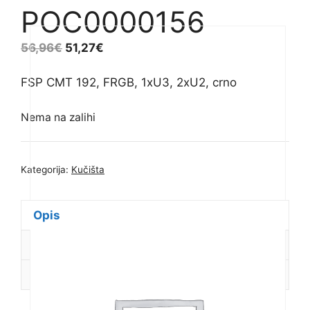
POC0000156
56,96
€
51,27
€
FSP CMT 192, FRGB, 1xU3, 2xU2, crno
Nema na zalihi
Kategorija:
Kučišta
Opis
Dodatne informacije
Recenzije (0)