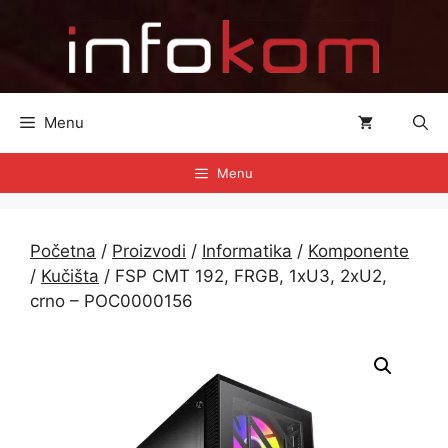
Preskoči
na
sadržaj
Menu
Menu
Početna
/
Proizvodi
/
Informatika
/
Komponente
/
Kučišta
/ FSP CMT 192, FRGB, 1xU3, 2xU2,
crno – POC0000156