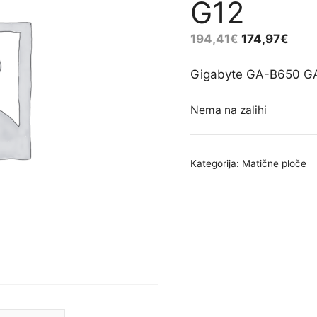
G12
194,41
€
174,97
€
Gigabyte GA-B650 G
Nema na zalihi
Kategorija:
Matične ploče