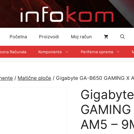
Početna
Proizvodi
Moj račun
nosna Računala
Komponente
Periferna oprema
M
nente
/
Matične ploče
/ Gigabyte GA-B650 GAMING X 
Gigabyt
GAMING 
AM5 – 9