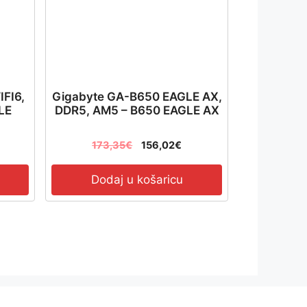
FI6,
Gigabyte GA-B650 EAGLE AX,
LE
DDR5, AM5 – B650 EAGLE AX
173,35
€
156,02
€
Dodaj u košaricu