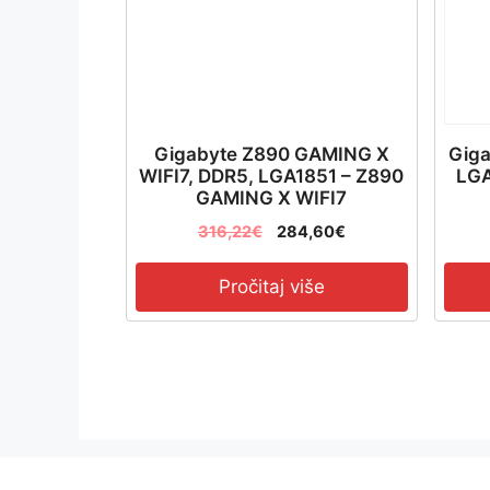
Gigabyte Z890 GAMING X
Giga
WIFI7, DDR5, LGA1851 – Z890
LGA
GAMING X WIFI7
316,22
€
284,60
€
Pročitaj više