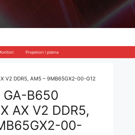
onitori
Projektori i platna
AX V2 DDR5, AM5 – 9MB65GX2-00-G12
e GA-B650
X AX V2 DDR5,
MB65GX2-00-