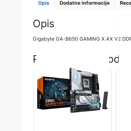
Opis
Dodatne informacije
Rece
Opis
Gigabyte GA-B650 GAMING X AX V2 DD
Povezani proizvodi