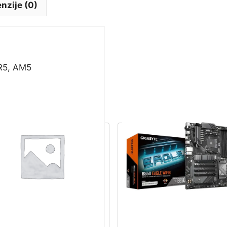
nzije (0)
R5, AM5