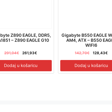
byte Z890 EAGLE, DDR5,
Gigabyte B550 EAGLE WI
1851 – Z890 EAGLE G10
AM4, ATX – B550 EAG
WIFI6
291,04
€
261,93
€
142,70
€
128,43
€
Dodaj u košaricu
Dodaj u košaricu