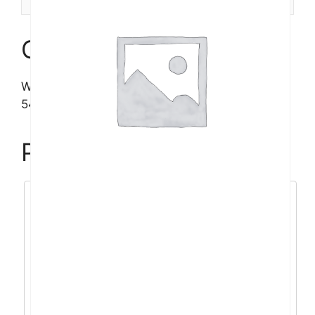
Opis
WD Red Plus WD20EFPX 2TB, 3,5″, 64MB,
5400 rpm
Povezani proizvodi