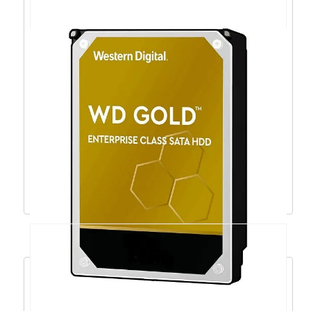
WD Elements 1.5TB Portable 2,5″, USB 3.0 –
WDBU6Y0015BBK
77,98
€
70,18
€
Dodaj u košaricu