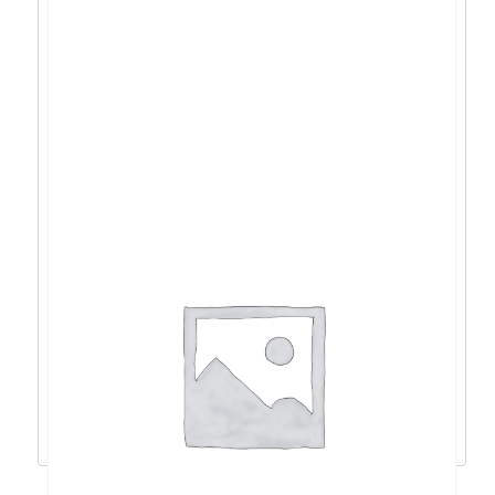
WD Gold WD1005FBYZ 1TB, 3,5″, 128MB
7200rpm – WD1005FBYZ
144,28
€
129,85
€
Pročitaj više