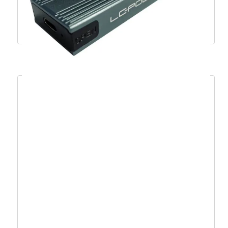
166,97
€
150,28
€
Dodaj u košaricu