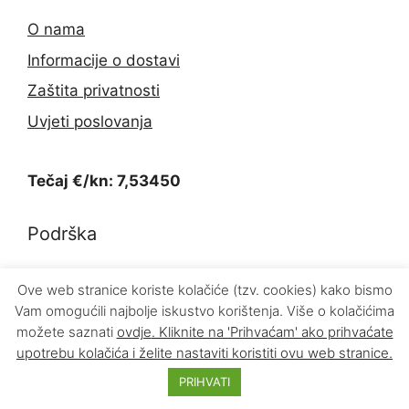
O nama
Informacije o dostavi
Zaštita privatnosti
Uvjeti poslovanja
Tečaj €/kn: 7,53450
Podrška
Kontakt
Ove web stranice koriste kolačiće (tzv. cookies) kako bismo
Vam omogućili najbolje iskustvo korištenja. Više o kolačićima
Povrat proizvoda
možete saznati
ovdje
. Kliknite na 'Prihvaćam' ako prihvaćate
upotrebu kolačića i želite nastaviti koristiti ovu web stranice.
PRIHVATI
© 2026 INFOKOM d.o.o.