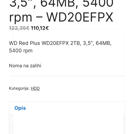
3,5″, 64MB, 5400
rpm – WD20EFPX
122,35
€
110,12
€
WD Red Plus WD20EFPX 2TB, 3,5″, 64MB,
5400 rpm
Nema na zalihi
Kategorija:
HDD
Opis
Dodatne informacije
Recenzije (0)