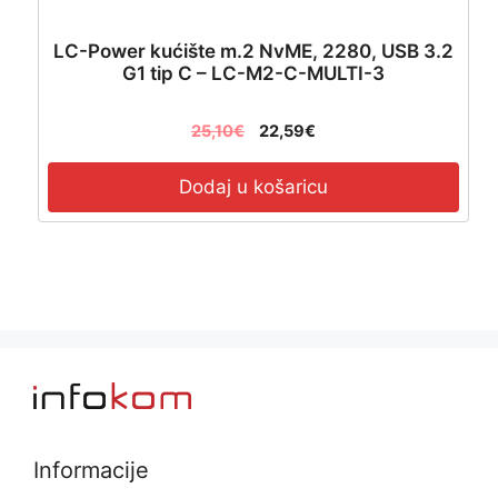
LC-Power kućište m.2 NvME, 2280, USB 3.2
G1 tip C – LC-M2-C-MULTI-3
25,10
€
22,59
€
Dodaj u košaricu
Informacije