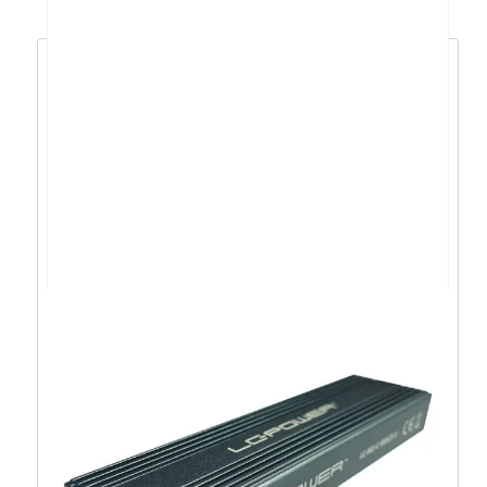
HDD Desktop WD Black (3.5”, 2TB, 64MB,
7200 RPM, SATA 6 Gb/s) – WD2003FZEX