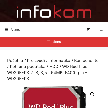
Preskoči
na
sadržaj
Menu
Menu
Početna
/
Proizvodi
/
Informatika
/
Komponente
/
Pohrana podataka
/
HDD
/ WD Red Plus
WD20EFPX 2TB, 3,5″, 64MB, 5400 rpm –
WD20EFPX