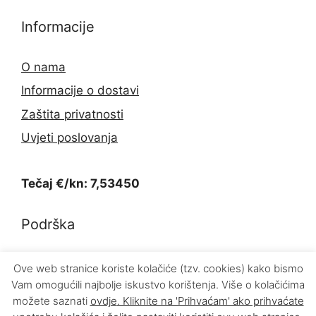
Informacije
O nama
Informacije o dostavi
Zaštita privatnosti
Uvjeti poslovanja
Tečaj €/kn: 7,53450
Podrška
Kontakt
Ove web stranice koriste kolačiće (tzv. cookies) kako bismo
Vam omogućili najbolje iskustvo korištenja. Više o kolačićima
Povrat proizvoda
možete saznati
ovdje
. Kliknite na 'Prihvaćam' ako prihvaćate