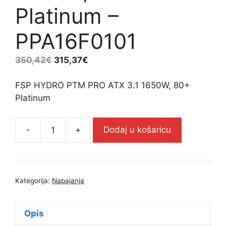
Platinum –
PPA16F0101
350,42
€
315,37
€
FSP HYDRO PTM PRO ATX 3.1 1650W, 80+
Platinum
-
+
Dodaj u košaricu
FSP
HYDRO
PTM
PRO
Kategorija:
Napajanja
ATX
3.1
1650W,
Opis
80+