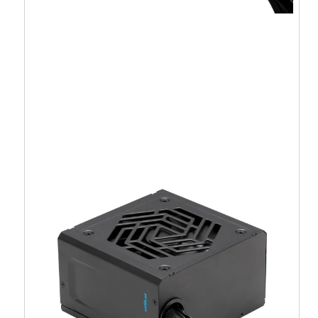
COUGAR ATLAS 750 PSU, 80 plus Bronze,
750W – CGR-AT750
65,15
€
58,64
€