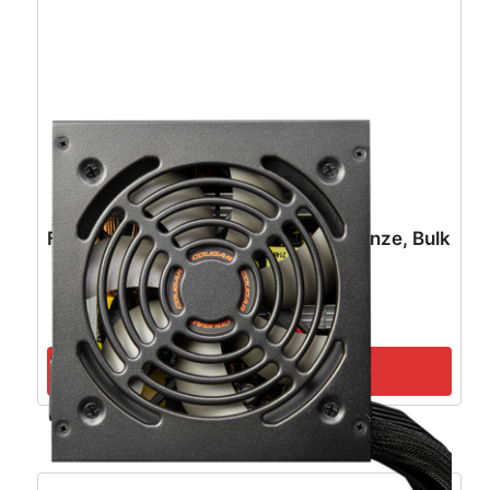
FSP HYPER 80+ PRO 550W, 80+ Bronze, Bulk
– 9PA5509407
55,14
€
49,62
€
Pročitaj više