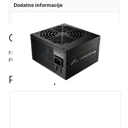
Dodatne informacije
Platinum
-
Recenzije (0)
PPA16F0101
količina
Opis
FSP HYDRO PTM PRO ATX 3.1 1650W, 80+
Platinum
Povezani proizvodi