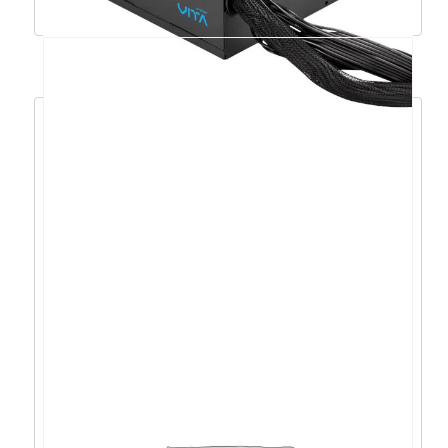
Pročitaj više
FSP VITA GD 650W, 80+ GOLD, ATX 3.1 –