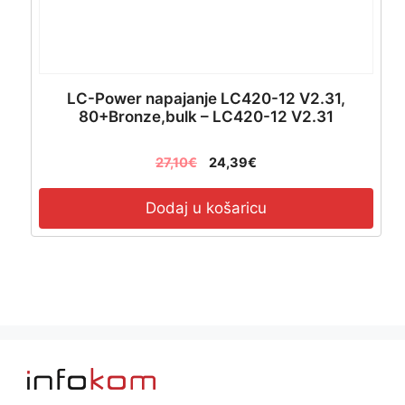
LC-Power napajanje LC420-12 V2.31,
80+Bronze,bulk – LC420-12 V2.31
27,10
€
24,39
€
Dodaj u košaricu