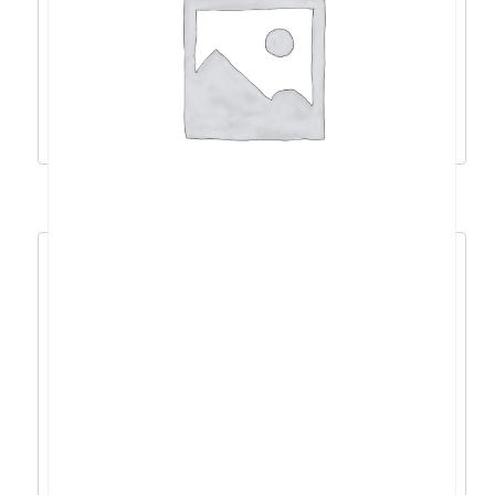
PPA6506804
83,36
€
75,03
€
Dodaj u košaricu