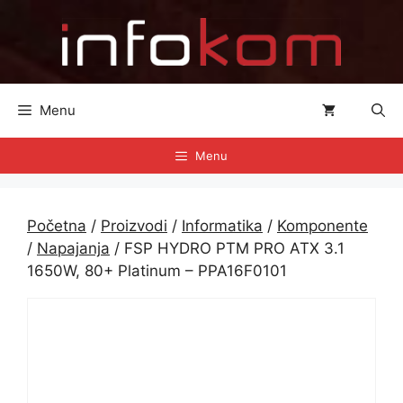
Preskoči
na
sadržaj
Menu
Menu
Početna
/
Proizvodi
/
Informatika
/
Komponente
/
Napajanja
/ FSP HYDRO PTM PRO ATX 3.1
1650W, 80+ Platinum – PPA16F0101