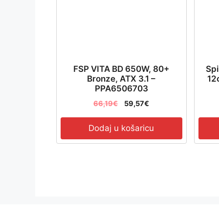
FSP VITA BD 650W, 80+
Spi
Bronze, ATX 3.1 –
12
PPA6506703
66,19
€
59,57
€
Dodaj u košaricu