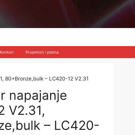
onitori
Projektori i platna
1, 80+Bronze,bulk – LC420-12 V2.31
 napajanje
 V2.31,
e,bulk – LC420-