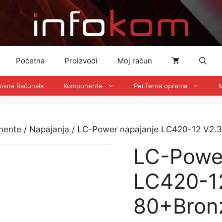
Početna
Proizvodi
Moj račun
nosna Računala
Komponente
Periferna oprema
M
nente
/
Napajanja
/ LC-Power napajanje LC420-12 V2.3
LC-Power
LC420-12
80+Bronz