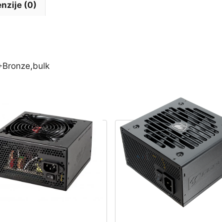
količina
nzije (0)
+Bronze,bulk