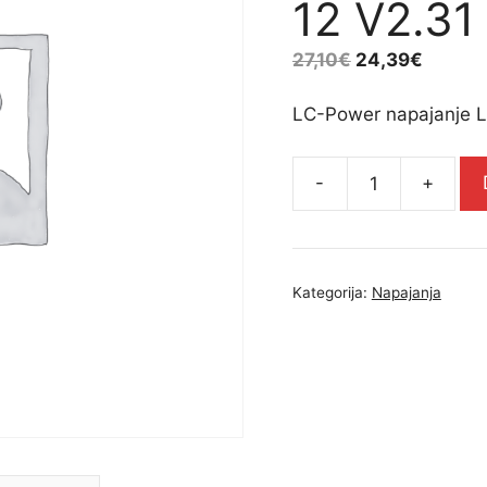
12 V2.31
27,10
€
24,39
€
LC-Power napajanje L
-
+
LC-
Power
napajanje
LC420-
Kategorija:
Napajanja
12
V2.31,
80+Bronze,bulk
-
LC420-
12
V2.31