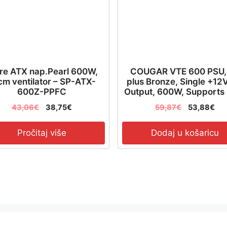
re ATX nap.Pearl 600W,
COUGAR VTE 600 PSU,
cm ventilator – SP-ATX-
plus Bronze, Single +12
600Z-PPFC
Output, 600W, Supports
4.0 graphics cards – CG
43,06
€
38,75
€
59,87
€
53,88
€
600
Pročitaj više
Dodaj u košaricu