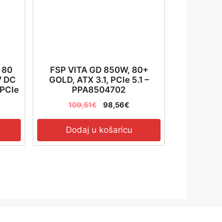
 80
FSP VITA GD 850W, 80+
V DC
GOLD, ATX 3.1, PCIe 5.1 –
 PCIe
PPA8504702
R BS-
109,51
€
98,56
€
Dodaj u košaricu