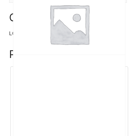
količina
Opis
LC-Power napajanje LC420H-12 V2.31, ATX
Povezani proizvodi