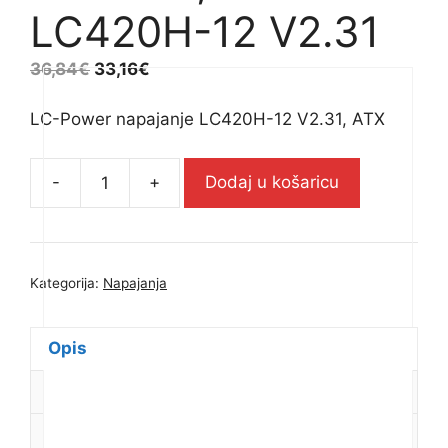
LC420H-12 V2.31
36,84
€
33,16
€
LC-Power napajanje LC420H-12 V2.31, ATX
-
+
Dodaj u košaricu
LC-
Power
napajanje
LC420H-
Kategorija:
Napajanja
12
V2.31,
ATX
Opis
-
Dodatne informacije
LC420H-
12
Recenzije (0)
V2.31