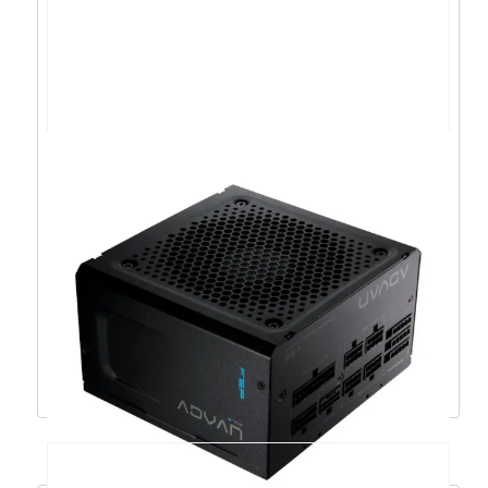
LC-Power napajanje LC420-12 V2.31,
80+Bronze,bulk – LC420-12 V2.31
27,10
€
24,39
€
Dodaj u košaricu