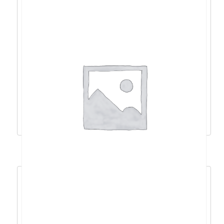
LC-Power Integrator LC500SI V2.31, 500W,
80+ – LC500SI V2.31
57,18
€
51,47
€
Dodaj u košaricu