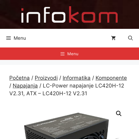
Preskoči
na
sadržaj
Menu
Menu
Početna
/
Proizvodi
/
Informatika
/
Komponente
/
Napajanja
/ LC-Power napajanje LC420H-12
V2.31, ATX – LC420H-12 V2.31