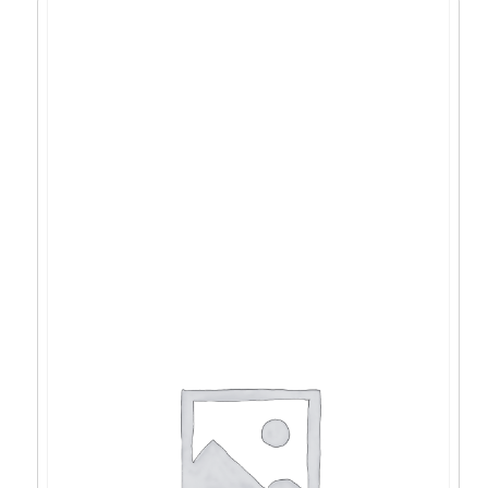
FSP ADVAN 1000W, 80+ GOLD, ATX 3.1
modularno – PPA10A4200
172,43
€
155,19
€