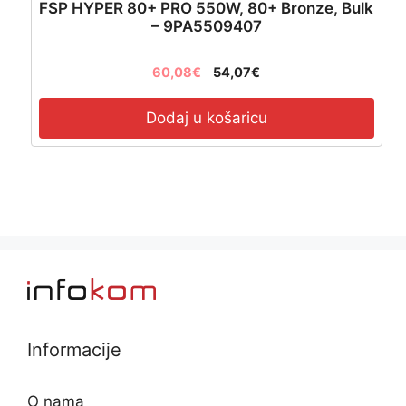
FSP HYPER 80+ PRO 550W, 80+ Bronze, Bulk
– 9PA5509407
60,08
€
54,07
€
Dodaj u košaricu
Informacije
O nama