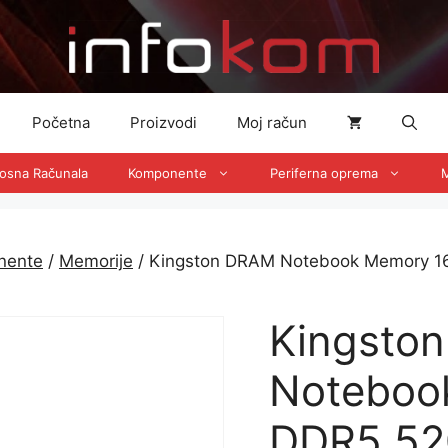
Početna
Proizvodi
Moj račun
nosna Računala
Komponente
Periferna oprema
M
nente
/
Memorije
/ Kingston DRAM Notebook Memory 
Kingsto
Noteboo
DDR5 52