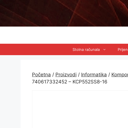
Preskoči
na
sadržaj
Stolna računala
Prije
Početna
/
Proizvodi
/
Informatika
/
Kompo
740617332452 – KCP552SS8-16