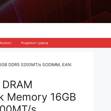
onitori
Projektori i platna
16GB DDR5 5200MT/s SODIMM, EAN:
n DRAM
k Memory 16GB
00MT/s