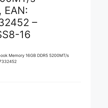
 EAN:
32452 –
S8-16
book Memory 16GB DDR5 5200MT/s
7332452