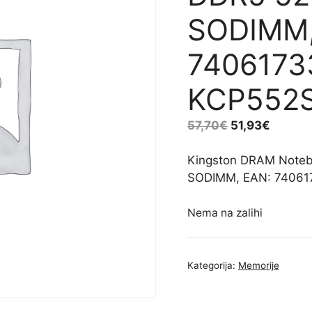
SODIMM,
7406173
KCP552S
57,70
€
51,93
€
Kingston DRAM Note
SODIMM, EAN: 74061
Nema na zalihi
Kategorija:
Memorije