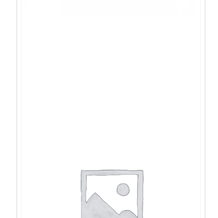
SBOX stalak DS-610 – DS-610
13,16
€
11,85
€