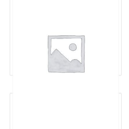
ASUS PA328QV 31,5″, QHD, 2xHDMI, DP,
USB, HAS, Cal – 90LM00X0-B02370
481,53
€
433,38
€
Dodaj u košaricu