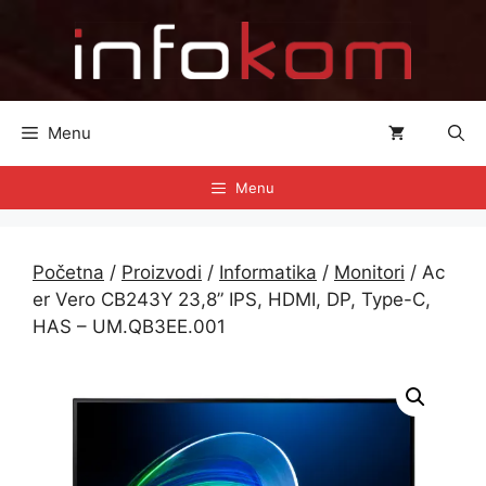
Preskoči
na
sadržaj
Menu
Menu
Početna
/
Proizvodi
/
Informatika
/
Monitori
/ Ac
er Vero CB243Y 23,8” IPS, HDMI, DP, Type-C,
HAS – UM.QB3EE.001