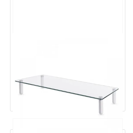
AOC AGON AG346UCD,QD-OLED, 2xHDMI,
DP, USB, 175Hz – AG346UCD
865,43
€
778,89
€
Dodaj u košaricu