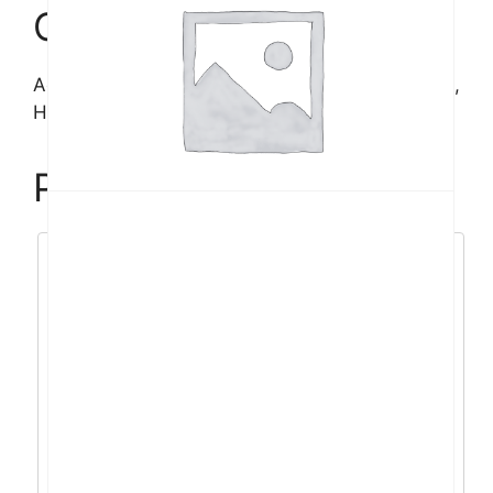
količina
Opis
Acer Vero CB243Y 23,8” IPS, HDMI, DP, Type-C,
HAS
Povezani proizvodi