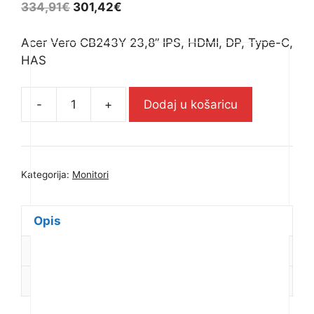
334,91
€
301,42
€
Acer Vero CB243Y 23,8” IPS, HDMI, DP, Type-C,
HAS
-
+
Dodaj u košaricu
Acer
Vero
CB243Y
23,8''
Kategorija:
Monitori
IPS,
HDMI,
DP,
Opis
Type-
Dodatne informacije
C,
HAS
Recenzije (0)
-
UM.QB3EE.001