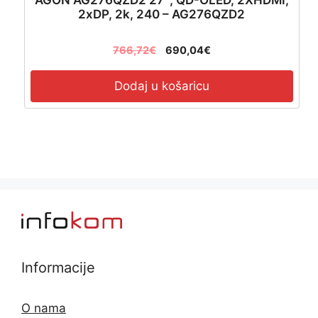
AGON AG276QZD2 27″, QD-OLED, 2XHDMI,
2xDP, 2k, 240 – AG276QZD2
766,72
€
690,04
€
Dodaj u košaricu
Informacije
O nama