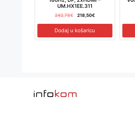
UM.HX1EE.311
242,78
€
218,50
€
Dodaj u košaricu