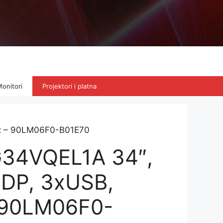
onitori
Projektori i platna
z – 90LM06F0-B01E70
34VQEL1A 34″,
 DP, 3xUSB,
 90LM06F0-