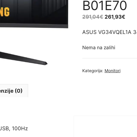
B01E70
291,04
€
261,93
€
ASUS VG34VQEL1A 34
Nema na zalihi
Kategorija:
Monitori
nzije (0)
USB, 100Hz