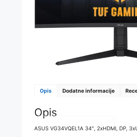
Opis
Dodatne informacije
Rece
Opis
ASUS VG34VQEL1A 34″, 2xHDMI, DP, 3x