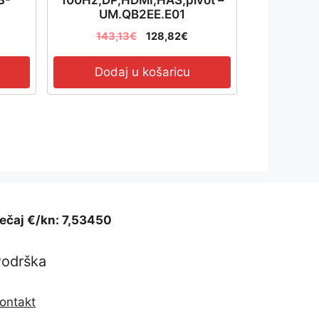
UM.QB2EE.E01
143,13
€
128,82
€
Dodaj u košaricu
ečaj €/kn: 7,53450
Podrška
ontakt