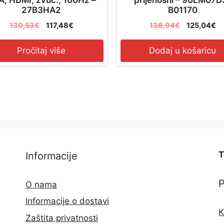
27B3HA2
B01170
130,53
€
117,48
€
138,94
€
125,04
€
Pročitaj više
Dodaj u košaricu
T
Informacije
O nama
Informacije o dostavi
K
Zaštita privatnosti