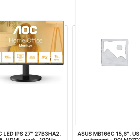
 LED IPS 27″ 27B3HA2,
ASUS MB166C 15,6″, US
, HDMI, zvuč., 100Hz –
prijenosni – 90LM07D