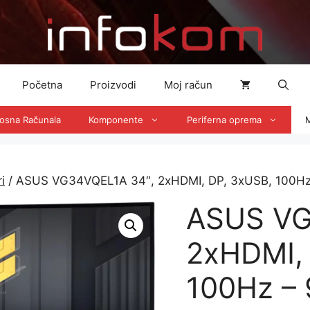
Početna
Proizvodi
Moj račun
nosna Računala
Komponente
Periferna oprema
M
i
/ ASUS VG34VQEL1A 34″, 2xHDMI, DP, 3xUSB, 100H
ASUS VG
2xHDMI,
100Hz –