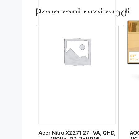
Povezani proizvodi
Acer Nitro XZ271 27” VA, QHD,
AOC
180Hz, DP, 2xHDMI –
VGA