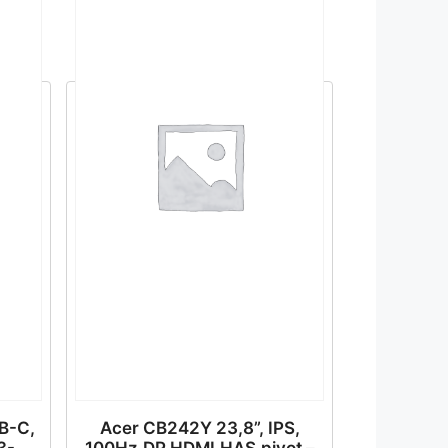
B-C,
Acer CB242Y 23,8”, IPS,
3-
100Hz,DP,HDMI,HAS,pivot –