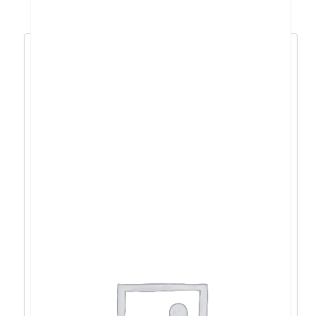
AOC AGON AG346UCD,QD-OLED, 2xHDMI,
DP, USB, 175Hz – AG346UCD