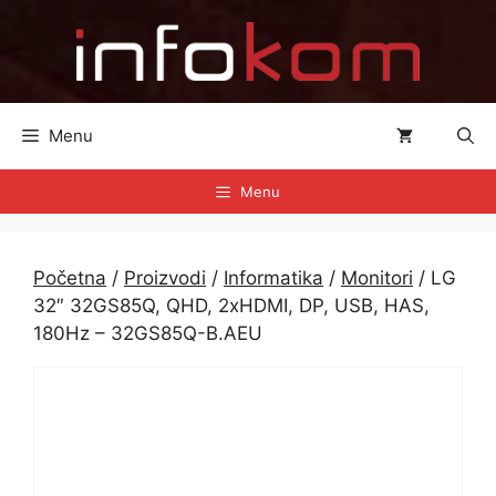
Preskoči
na
sadržaj
Menu
Menu
Početna
/
Proizvodi
/
Informatika
/
Monitori
/ LG
32″ 32GS85Q, QHD, 2xHDMI, DP, USB, HAS,
180Hz – 32GS85Q-B.AEU