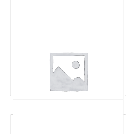
ASUS VG27VQ 27″, HDMI, DVI, DP, Pivot,
165Hz, zvu. – 90LM0510-B01E70
262,15
€
235,94
€
Dodaj u košaricu