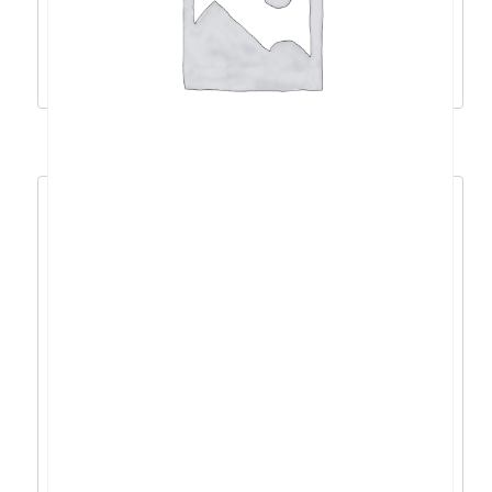
865,43
€
778,89
€
Dodaj u košaricu