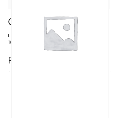
Recenzije (0)
32GS85Q-
B.AEU
količina
Opis
LG 32″ 32GS85Q, QHD, 2xHDMI, DP, USB, HAS,
180Hz
Povezani proizvodi