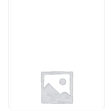
ASUS PA247CV 24″, HDMI, 2xDP, 65W,
Calman Verified – 90LM03Y1-B02370
317,00
€
285,30
€
Dodaj u košaricu