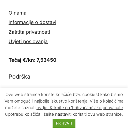
O nama
Informacije o dostavi
Zaštita privatnosti
Uvjeti poslovanja
Tečaj €/kn: 7,53450
Podrška
Kontakt
Ove web stranice koriste kolačiće (tzv. cookies) kako bismo
Vam omogućili najbolje iskustvo korištenja. Više o kolačićima
Povrat proizvoda
možete saznati
ovdje
. Kliknite na 'Prihvaćam' ako prihvaćate
upotrebu kolačića i želite nastaviti koristiti ovu web stranice.
© 2026 INFOKOM d.o.o.
PRIHVATI