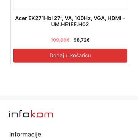
Acer EK271Hbi 27”, VA, 100Hz, VGA, HDMI –
UM.HE1EE.H02
109,69
€
98,72
€
Dodaj u košaricu
Informacije