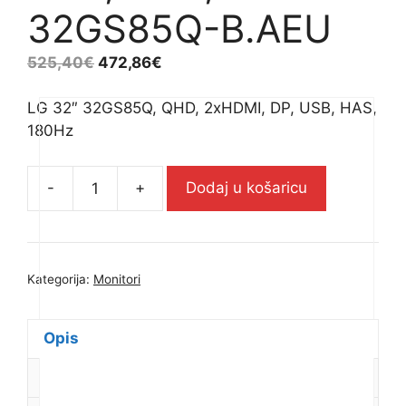
32GS85Q-B.AEU
525,40
€
472,86
€
LG 32″ 32GS85Q, QHD, 2xHDMI, DP, USB, HAS,
180Hz
-
+
Dodaj u košaricu
LG
32"
32GS85Q,
QHD,
Kategorija:
Monitori
2xHDMI,
DP,
USB,
Opis
HAS,
Dodatne informacije
180Hz
-