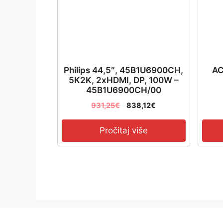
Philips 44,5″, 45B1U6900CH,
AC
5K2K, 2xHDMI, DP, 100W –
45B1U6900CH/00
931,25
€
838,12
€
Pročitaj više