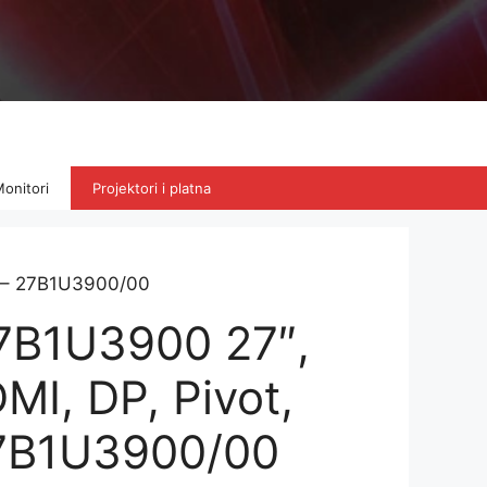
onitori
Projektori i platna
W – 27B1U3900/00
27B1U3900 27″,
MI, DP, Pivot,
7B1U3900/00