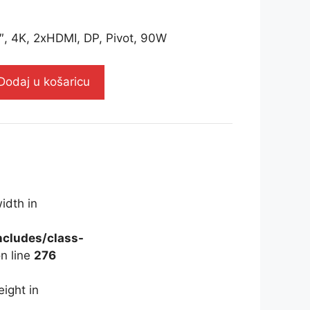
″, 4K, 2xHDMI, DP, Pivot, 90W
Dodaj u košaricu
idth in
-
cludes/class-
n line
276
eight in
-