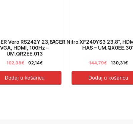
ER Vero RS242Y 23,8”,
ACER Nitro XF240YS3 23,8”, HDM
VGA, HDMI, 100Hz –
HAS – UM.QX0EE.30
UM.QR2EE.013
102,38
€
92,14
€
144,79
€
130,31
€
Dodaj u košaricu
Dodaj u košaricu