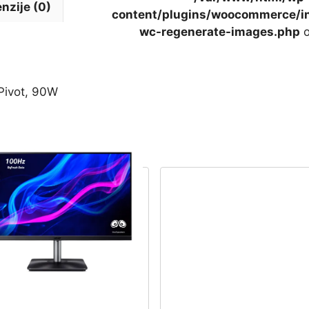
nzije (0)
content/plugins/woocommerce/in
wc-regenerate-images.php
o
Pivot, 90W