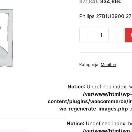
371,84
€
334,66
€
Philips 27B1U3900 27
-
+
Philips
27B1U3900
27",
4K,
Kategorija:
Monitori
2xHDMI,
DP,
Pivot,
Notice
: Undefined index: w
90W
/var/www/html/wp
-
content/plugins/woocommerce/in
27B1U3900/00
wc-regenerate-images.php
o
količina
Notice
: Undefined index: h
/var/www/html/wp