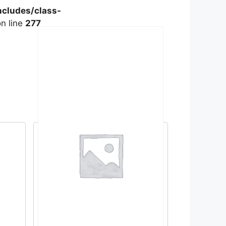
cludes/class-
n line
277