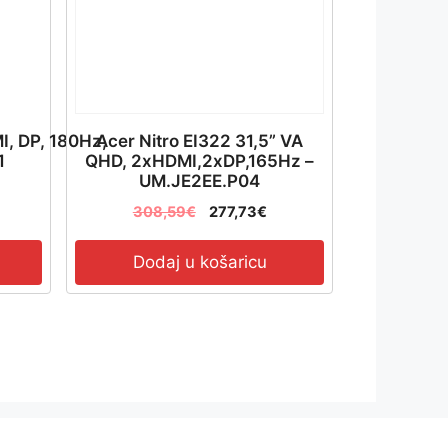
I, DP, 180Hz,
Acer Nitro EI322 31,5” VA
1
QHD, 2xHDMI,2xDP,165Hz –
UM.JE2EE.P04
308,59
€
277,73
€
Dodaj u košaricu