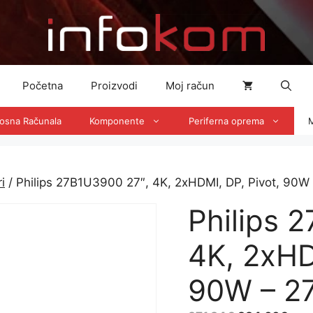
Početna
Proizvodi
Moj račun
nosna Računala
Komponente
Periferna oprema
M
i
/ Philips 27B1U3900 27″, 4K, 2xHDMI, DP, Pivot, 90
Philips 
4K, 2xHD
90W – 2