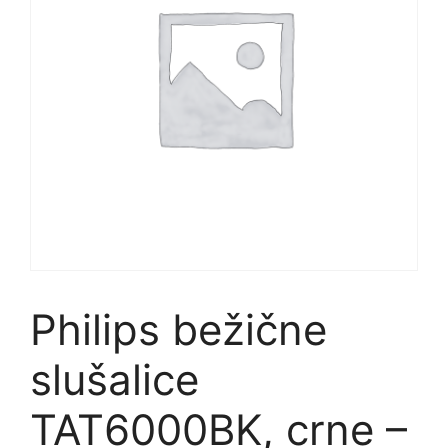
Philips bežične
slušalice
TAT6000BK, crne –