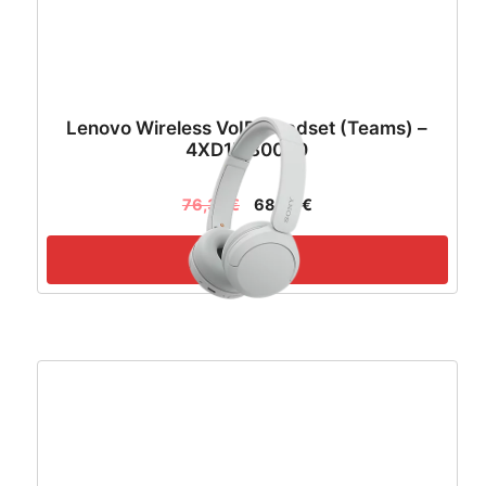
Lenovo Wireless VoIP Headset (Teams) –
4XD1M80020
76,33
€
68,69
€
Pročitaj više