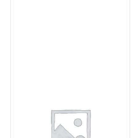
Sony WH-CH520, bežične slušalice,
Bluetooth – WHCH520L.CE7
38,13
€
34,31
€