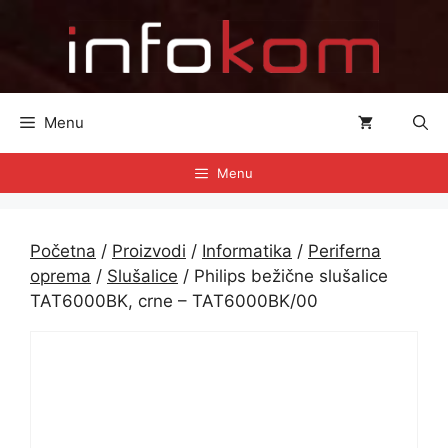
Preskoči
na
sadržaj
Menu
Menu
Početna
/
Proizvodi
/
Informatika
/
Periferna
oprema
/
Slušalice
/ Philips bežične slušalice
TAT6000BK, crne – TAT6000BK/00