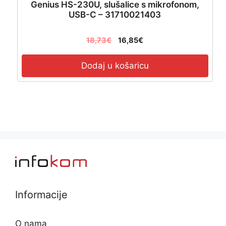
Genius HS-230U, slušalice s mikrofonom,
USB-C – 31710021403
18,73
€
16,85
€
Dodaj u košaricu
Informacije
O nama