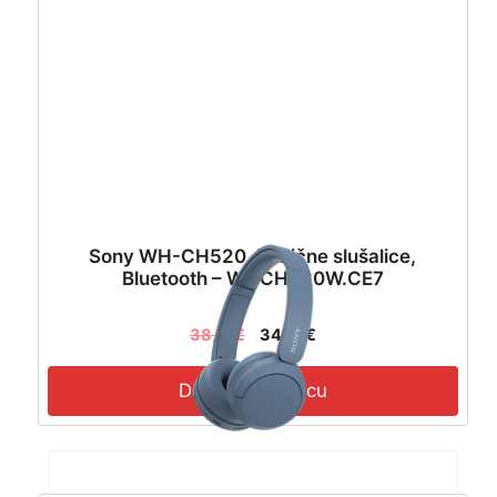
Sony WH-CH520, bežične slušalice,
Bluetooth – WHCH520W.CE7
38,13
€
34,31
€
Dodaj u košaricu