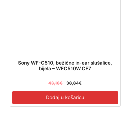
Sony WF-C510, bežične in-ear slušalice,
bijela – WFC510W.CE7
43,16
€
38,84
€
Dodaj u košaricu