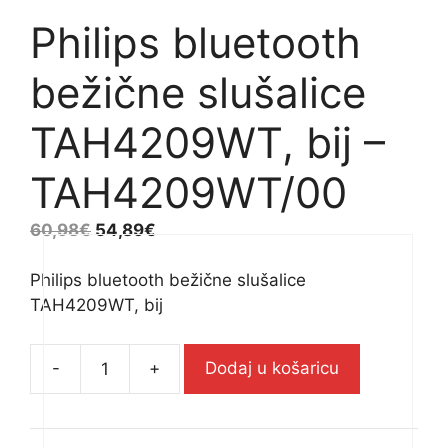
Philips bluetooth
bežične slušalice
TAH4209WT, bij –
TAH4209WT/00
60,98
€
54,89
€
Philips bluetooth bežične slušalice
TAH4209WT, bij
-
+
Dodaj u košaricu
Philips
bluetooth
bežične