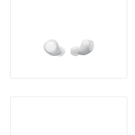
Genius HS-M905BT, Bluetooth, Type-C, crna
– 31710025402
14,49
€
13,04
€
Dodaj u košaricu