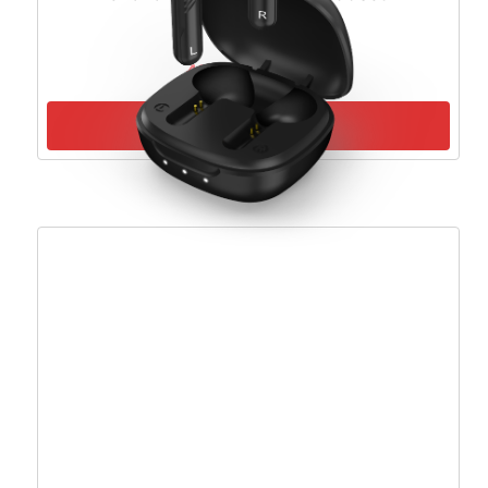
4XD1Q30302
41,10
€
36,99
€
Pročitaj više