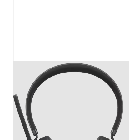
Genius HS-230U, slušalice s mikrofonom,
USB-C – 31710021403
18,73
€
16,85
€