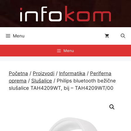
Preskoči
na
sadržaj
Menu
Menu
Početna
/
Proizvodi
/
Informatika
/
Periferna
oprema
/
Slušalice
/ Philips bluetooth bežične
slušalice TAH4209WT, bij – TAH4209WT/00