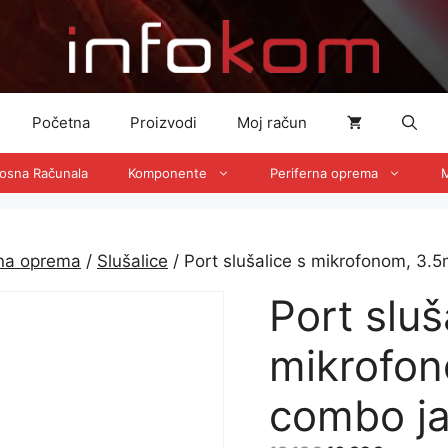
Početna
Proizvodi
Moj račun
nosna Računala
Komponente
Periferna oprema
M
rna oprema
/
Slušalice
/ Port slušalice s mikrofonom, 3
Port sluš
mikrofo
combo ja