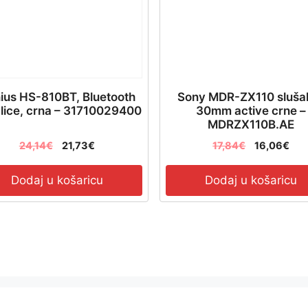
ius HS-810BT, Bluetooth
Sony MDR-ZX110 slušal
alice, crna – 31710029400
30mm active crne –
MDRZX110B.AE
24,14
€
21,73
€
17,84
€
16,06
€
Dodaj u košaricu
Dodaj u košaricu