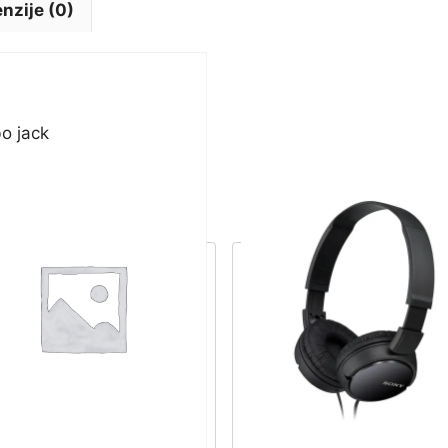
nzije (0)
o jack