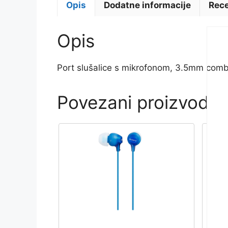
Opis
Dodatne informacije
Rece
Opis
Port slušalice s mikrofonom, 3.5mm comb
Povezani proizvodi