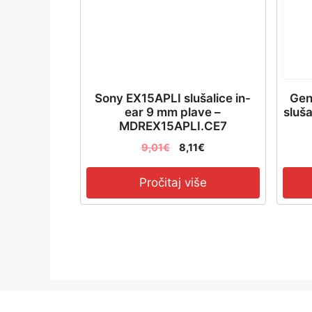
Sony EX15APLI slušalice in-
Gen
ear 9 mm plave –
sluš
MDREX15APLI.CE7
9,01
€
8,11
€
Pročitaj više