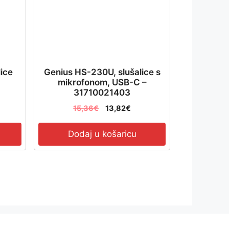
ice
Genius HS-230U, slušalice s
mikrofonom, USB-C –
31710021403
15,36
€
13,82
€
Dodaj u košaricu