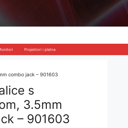
onitori
Projektori i platna
.5mm combo jack – 901603
alice s
nom, 3.5mm
ck – 901603