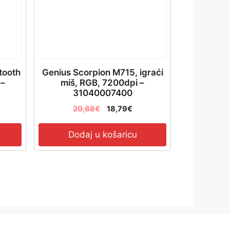
tooth
Genius Scorpion M715, igraći
 –
miš, RGB, 7200dpi –
31040007400
20,88
€
18,79
€
Dodaj u košaricu