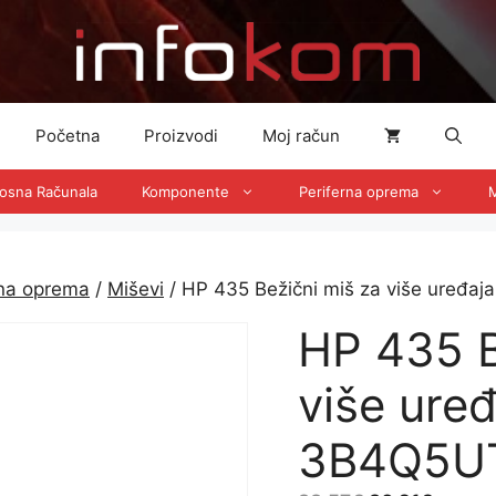
Početna
Proizvodi
Moj račun
nosna Računala
Komponente
Periferna oprema
M
rna oprema
/
Miševi
/ HP 435 Bežični miš za više uređ
HP 435 B
više uređ
3B4Q5U