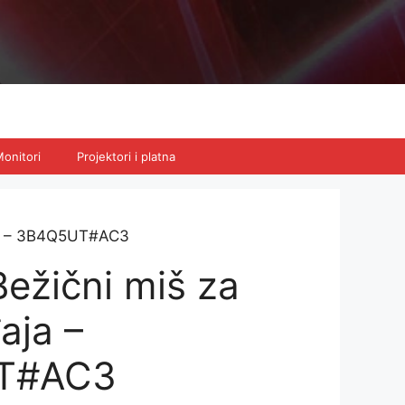
onitori
Projektori i platna
aja – 3B4Q5UT#AC3
ežični miš za
aja –
T#AC3