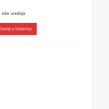
 više uređaja
Dodaj u košaricu