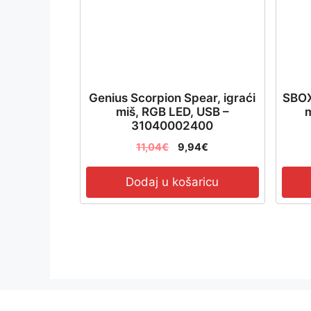
Genius Scorpion Spear, igraći
SBOX
miš, RGB LED, USB –
m
31040002400
11,04
€
9,94
€
Dodaj u košaricu