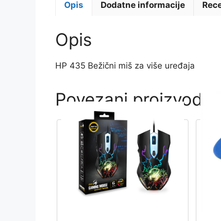
Opis
Dodatne informacije
Rece
Opis
HP 435 Bežični miš za više uređaja
Povezani proizvodi