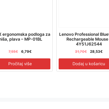
 ergonomska podloga za
Lenovo Professional Blue
iša, plava – MP-01BL
Rechargeable Mouse
4Y51J62544
7,55
€
6,79
€
31,70
€
28,53
€
Pročitaj više
Dodaj u košaricu