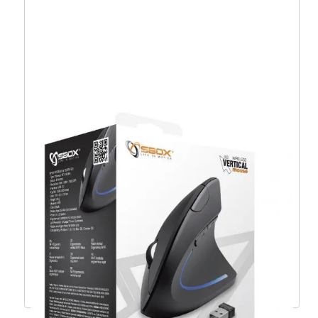
Genius Scorpion M8250, bežični miš, RGB,
3200dpi – 31060001400
24,74
€
22,26
€
Dodaj u košaricu