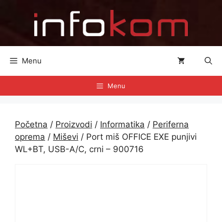
Preskoči
na
sadržaj
Menu
Menu
Početna
/
Proizvodi
/
Informatika
/
Periferna
oprema
/
Miševi
/ Port miš OFFICE EXE punjivi
WL+BT, USB-A/C, crni – 900716