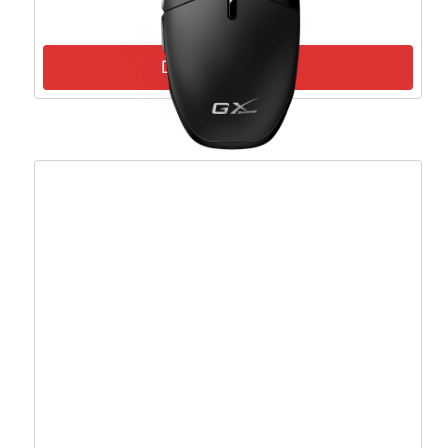
14,56
€
13,11
€
Dodaj u košaricu