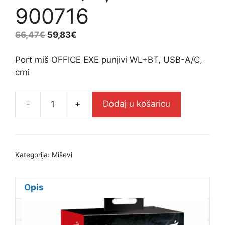
900716
66,47
€
59,83
€
Port miš OFFICE EXE punjivi WL+BT, USB-A/C,
crni
-
+
Dodaj u košaricu
Port
miš
OFFICE
EXE
Kategorija:
Miševi
punjivi
WL+BT,
USB-
Opis
A/C,
Dodatne informacije
crni
-