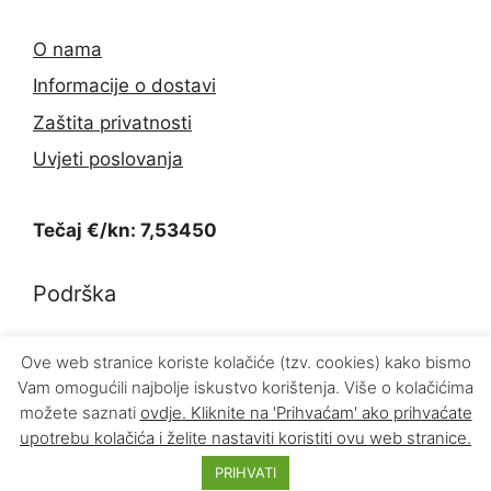
O nama
Informacije o dostavi
Zaštita privatnosti
Uvjeti poslovanja
Tečaj €/kn: 7,53450
Podrška
Kontakt
Ove web stranice koriste kolačiće (tzv. cookies) kako bismo
Vam omogućili najbolje iskustvo korištenja. Više o kolačićima
Povrat proizvoda
možete saznati
ovdje
. Kliknite na 'Prihvaćam' ako prihvaćate
upotrebu kolačića i želite nastaviti koristiti ovu web stranice.
© 2026 INFOKOM d.o.o.
PRIHVATI