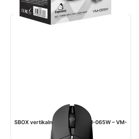
SBOX vertikalni bežični miš VM-065W – VM-
065