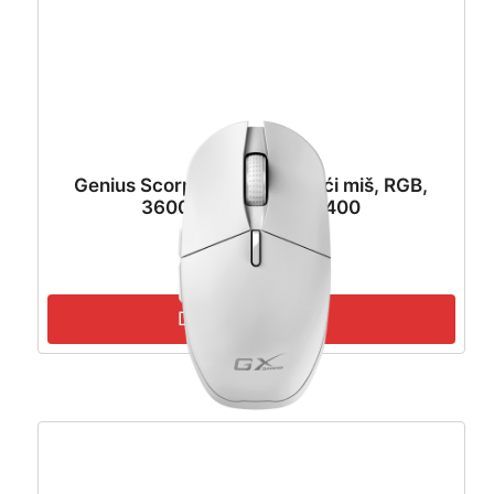
Genius Scorpion M500, igraći miš, RGB,
3600dpi – 31040011400
13,74
€
12,37
€
Dodaj u košaricu