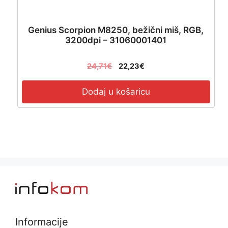
Genius Scorpion M8250, bežični miš, RGB,
3200dpi – 31060001401
24,71
€
22,23
€
Dodaj u košaricu
Informacije