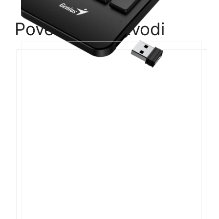
Povezani proizvodi
Genius Numpad 1000, bežična numerička