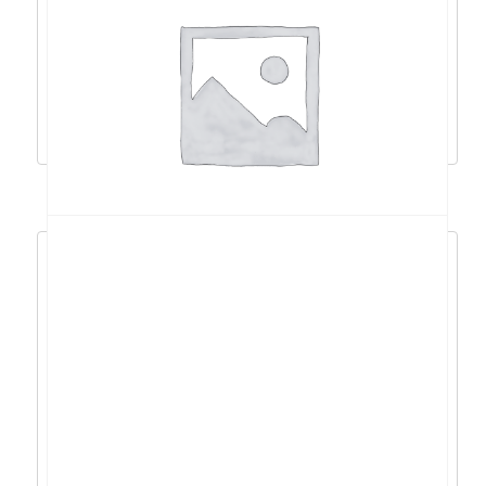
tipkovnica – 31320003400
12,63
€
11,37
€
Dodaj u košaricu