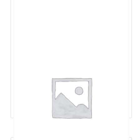
Genius Ergo KB-700, ergonomska tipkovnica,
USB – 31310053405
33,35
€
30,01
€
Dodaj u košaricu