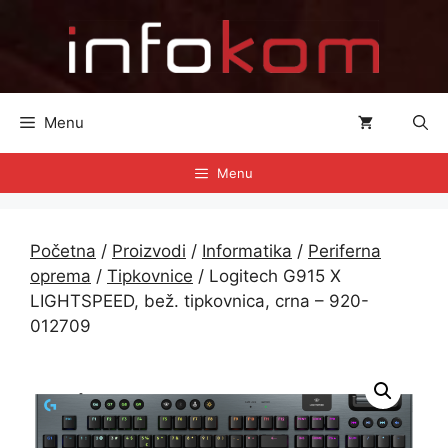
Preskoči
na
sadržaj
Menu
Menu
Početna
/
Proizvodi
/
Informatika
/
Periferna
oprema
/
Tipkovnice
/ Logitech G915 X
LIGHTSPEED, bež. tipkovnica, crna – 920-
012709