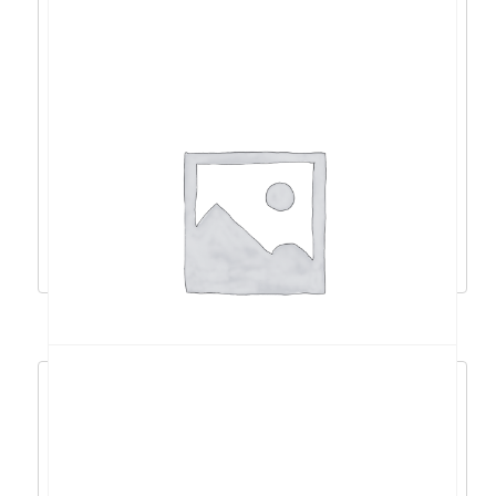
Logitech PRO X 60 LIGHTSPEED, bež.
tipkovnica, bij – 920-011930
232,32
€
209,09
€
Dodaj u košaricu