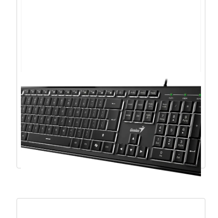
Logitech PRO X 60 LIGHTSPEED, bež.
tipkovnica, bij – 920-011930
232,32
€
209,09
€
Dodaj u košaricu