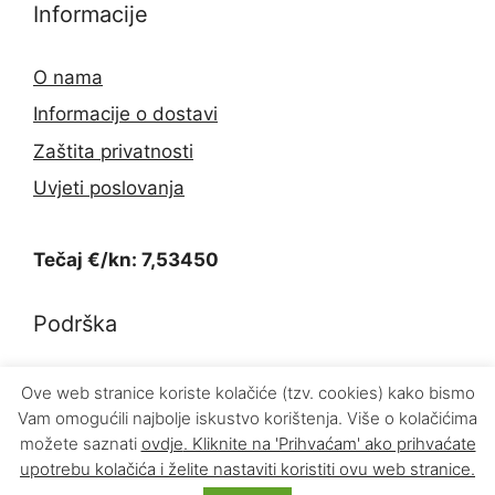
Informacije
O nama
Informacije o dostavi
Zaštita privatnosti
Uvjeti poslovanja
Tečaj €/kn: 7,53450
Podrška
Kontakt
Ove web stranice koriste kolačiće (tzv. cookies) kako bismo
Vam omogućili najbolje iskustvo korištenja. Više o kolačićima
Povrat proizvoda
možete saznati
ovdje
. Kliknite na 'Prihvaćam' ako prihvaćate
upotrebu kolačića i želite nastaviti koristiti ovu web stranice.