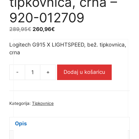
tipkovnica, crna –
920-012709
289,95
€
260,96
€
Logitech G915 X LIGHTSPEED, bež. tipkovnica,
crna
-
+
Dodaj u košaricu
Logitech
G915
X
LIGHTSPEED,
Kategorija:
Tipkovnice
bež.
tipkovnica,
crna
Opis
-
Dodatne informacije
920-