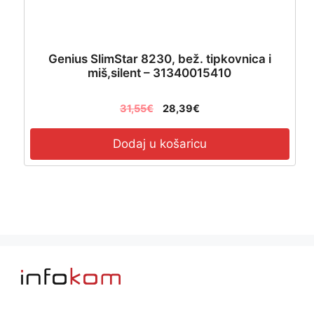
Genius SlimStar 8230, bež. tipkovnica i
miš,silent – 31340015410
31,55
€
28,39
€
Dodaj u košaricu