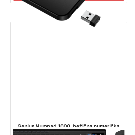
Genius Numpad 1000, bežična numerička
tipkovnica – 31320003400