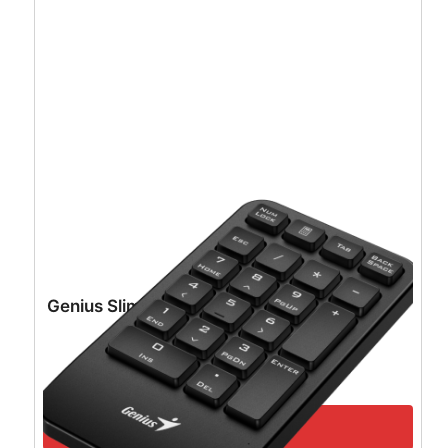
Genius SlimStar 820, tipkovnica, USB, crna –
31310055404
14,61
€
13,15
€
Dodaj u košaricu