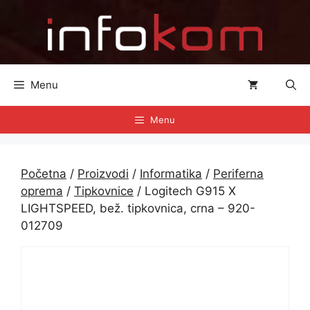
Preskoči
na
sadržaj
Menu
Menu
Početna
/
Proizvodi
/
Informatika
/
Periferna
oprema
/
Tipkovnice
/ Logitech G915 X
LIGHTSPEED, bež. tipkovnica, crna – 920-
012709