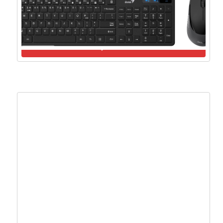
12,63
€
11,37
€
Dodaj u košaricu