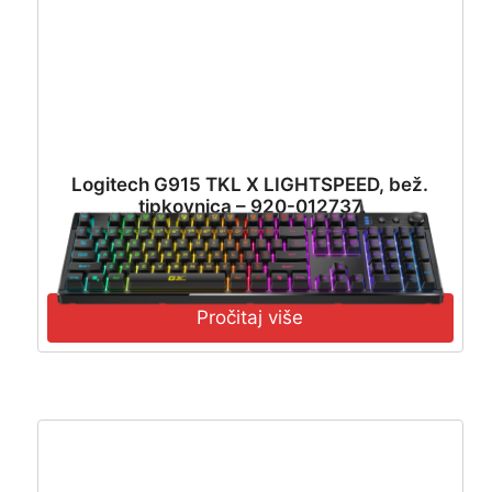
Logitech G915 TKL X LIGHTSPEED, bež.
tipkovnica – 920-012737
272,12
€
244,90
€
Pročitaj više