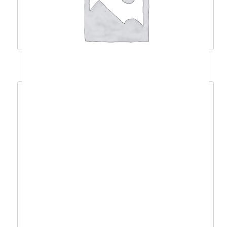
272,15
€
244,93
€
Pročitaj više