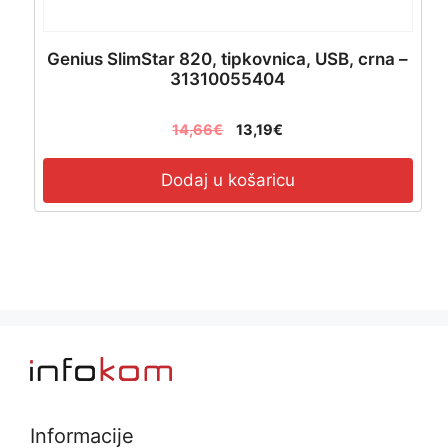
Genius SlimStar 820, tipkovnica, USB, crna –
31310055404
14,66
€
13,19
€
Dodaj u košaricu
Informacije