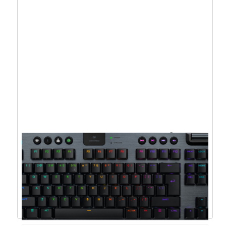
Genius Scorpion K7 Plus, gaming tipkovnica,
RGB – 31310056405
19,89
€
17,90
€
Dodaj u košaricu