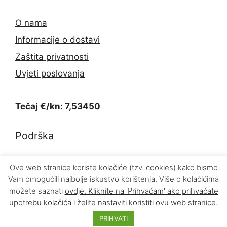
O nama
Informacije o dostavi
Zaštita privatnosti
Uvjeti poslovanja
Tečaj €/kn: 7,53450
Podrška
Kontakt
Ove web stranice koriste kolačiće (tzv. cookies) kako bismo
Vam omogućili najbolje iskustvo korištenja. Više o kolačićima
Povrat proizvoda
možete saznati
ovdje
. Kliknite na 'Prihvaćam' ako prihvaćate
upotrebu kolačića i želite nastaviti koristiti ovu web stranice.
© 2026 INFOKOM d.o.o.
PRIHVATI