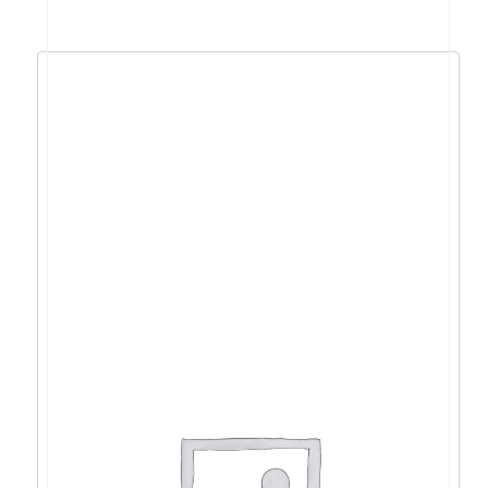
Logitech G915 TKL X LIGHTSPEED, bež.
tipkovnica – 920-012757