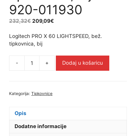
920-011930
232,32
€
209,09
€
Logitech PRO X 60 LIGHTSPEED, bež.
tipkovnica, bij
-
+
Dodaj u košaricu
Logitech
PRO
X
60
Kategorija:
Tipkovnice
LIGHTSPEED,
bež.
tipkovnica,
Opis
bij
Dodatne informacije
-
920-