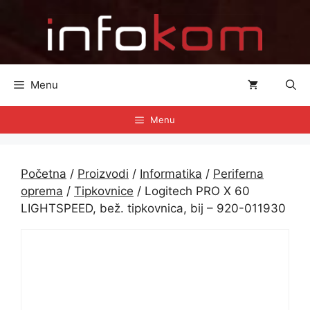
Preskoči
na
sadržaj
Menu
Menu
Početna
/
Proizvodi
/
Informatika
/
Periferna
oprema
/
Tipkovnice
/ Logitech PRO X 60
LIGHTSPEED, bež. tipkovnica, bij – 920-011930