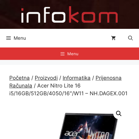
Preskoči
na
sadržaj
Menu
Menu
Početna
/
Proizvodi
/
Informatika
/
Prijenosna
Računala
/ Acer Nitro Lite 16
i5/16GB/512GB/4050/16″/W11 – NH.DAGEX.001