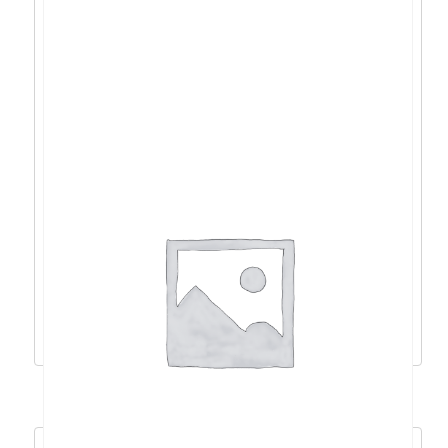
Acer Swift 3 R7-
5700U/16GB/1TB/14″FHD/DOS –
NX.AB1EX.00Z
889,14
€
800,23
€
Dodaj u košaricu