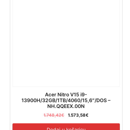
Acer Nitro V15 i9-
13900H/32GB/1TB/4060/15,6″/DOS –
NH.QQEEX.00N
1.748,42
€
1.573,58
€
Dodaj u košaricu