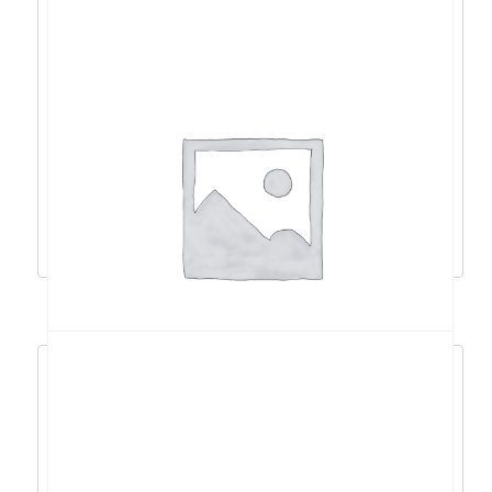
Acer Aspire 3 i7-
1255U/16GB/512GB/15,6″FHD/DOS –
NX.K6SEX.01P
723,94
€
651,54
€
Dodaj u košaricu