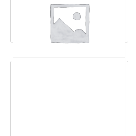
8945HS/32GB/1TB/RTX4070/16″/DOS –
NH.QSLEX.008
2.237,63
€
2.013,86
€
Dodaj u košaricu