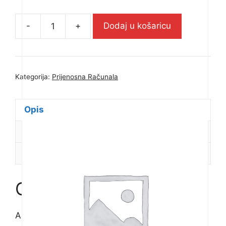
-
+
Dodaj u košaricu
Acer
Nitro
Lite
16
Kategorija:
Prijenosna Računala
i5/16GB/512GB/4050/16"/W11
-
NH.DAGEX.001
Opis
količina
Dodatne informacije
Recenzije (0)
Opis
Acer Nitro Lite 16 i5/16GB/512GB/4050/16″/W11