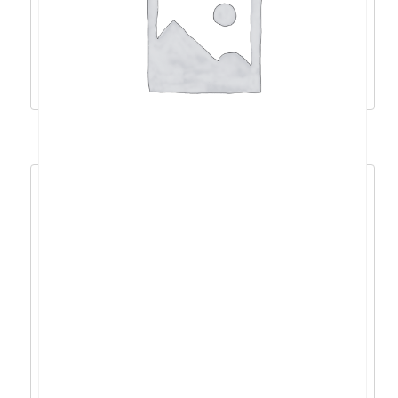
NX.K6SEX.01P
723,94
€
651,54
€
Dodaj u košaricu