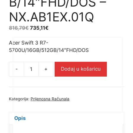
B/14″FHD/DOS –
NX.AB1EX.01Q
816,79
€
735,11
€
Acer Swift 3 R7-
5700U/16GB/512GB/14″FHD/DOS
-
+
Dodaj u košaricu
Acer
Swift
3
R7-
Kategorija:
Prijenosna Računala
5700U/16GB/512GB/14"FHD/DOS
-
NX.AB1EX.01Q
Opis
količina
Dodatne informacije