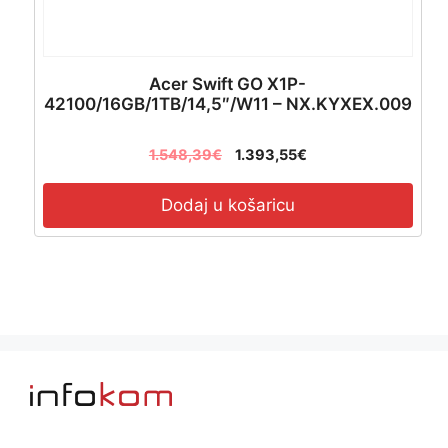
Acer Swift GO X1P-
42100/16GB/1TB/14,5″/W11 – NX.KYXEX.009
1.548,39
€
1.393,55
€
Dodaj u košaricu