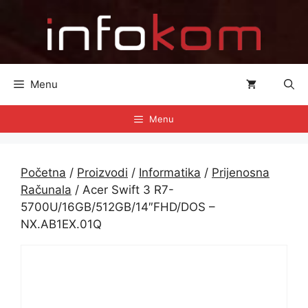
Preskoči
na
sadržaj
Menu
Menu
Početna
/
Proizvodi
/
Informatika
/
Prijenosna
Računala
/ Acer Swift 3 R7-
5700U/16GB/512GB/14″FHD/DOS –
NX.AB1EX.01Q