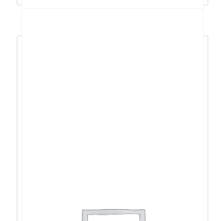
Acer Aspire 3 i7-
1255U/16GB/512GB/15,6″FHD/DOS –