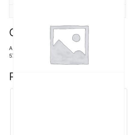
Recenzije (0)
Opis
Acer Swift 3 R7-
5700U/16GB/512GB/14″FHD/DOS
Povezani proizvodi