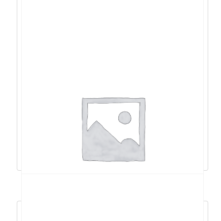
Acer Nitro 16 R9-
8945HS/32GB/1TB/RTX4070/16″/DOS –
NH.QSLEX.008
2.237,63
€
2.013,86
€
Dodaj u košaricu