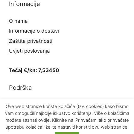
Informacije
O nama
Informacije o dostavi
Zaštita privatnosti
Uvjeti poslovanja
Tečaj €/kn: 7,53450
Podrška
Kontakt
Ove web stranice koriste kolačiće (tzv. cookies) kako bismo
Vam omogućili najbolje iskustvo korištenja. Više o kolačićima
Povrat proizvoda
možete saznati
ovdje
. Kliknite na 'Prihvaćam' ako prihvaćate
upotrebu kolačića i želite nastaviti koristiti ovu web stranice.