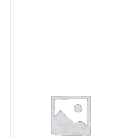
Acer Aspire 3 R5-
5500U/20GB/512GB/15,6″FHD/DOS –
NX.KSJEX.01U
531,94
€
478,75
€
Dodaj u košaricu