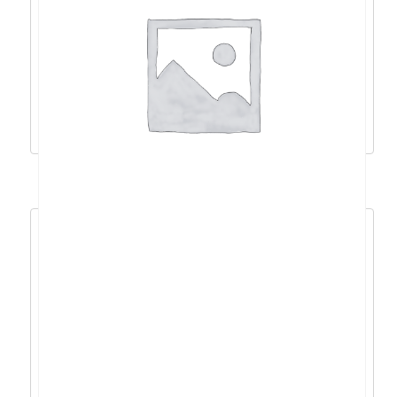
Acer Aspire 3 R5-
5500U/20GB/512GB/15,6″FHD/DOS –
NX.KSJEX.01U
531,94
€
478,75
€
Dodaj u košaricu