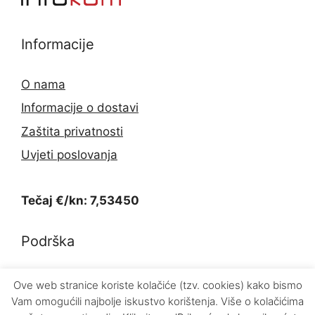
Informacije
O nama
Informacije o dostavi
Zaštita privatnosti
Uvjeti poslovanja
Tečaj €/kn: 7,53450
Podrška
Kontakt
Ove web stranice koriste kolačiće (tzv. cookies) kako bismo
Vam omogućili najbolje iskustvo korištenja. Više o kolačićima
Povrat proizvoda