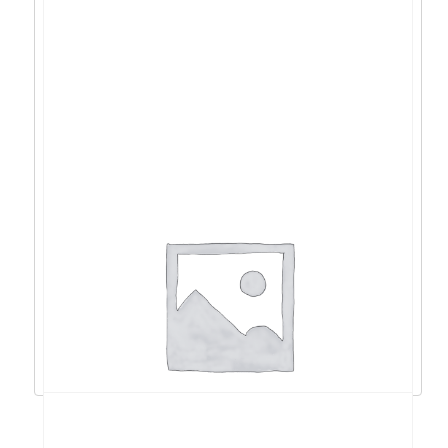
Acer Swift GO U7-
155U/16GB/1TB/16″OLED/W11 –
NX.KWNEX.001
1.594,13
€
1.434,71
€
Dodaj u košaricu