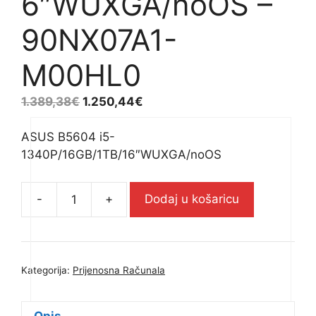
6″WUXGA/noOS –
90NX07A1-
M00HL0
1.389,38
€
1.250,44
€
ASUS B5604 i5-
1340P/16GB/1TB/16″WUXGA/noOS
-
+
Dodaj u košaricu
ASUS
B5604
i5-
1340P/16GB/1TB/16"WUXGA/no
Kategorija:
Prijenosna Računala
-
90NX07A1-
M00HL0