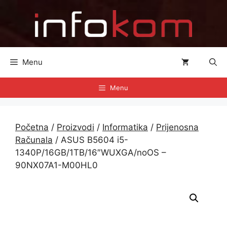
Preskoči
na
sadržaj
Menu
Menu
Početna
/
Proizvodi
/
Informatika
/
Prijenosna
Računala
/ ASUS B5604 i5-
1340P/16GB/1TB/16″WUXGA/noOS –
90NX07A1-M00HL0