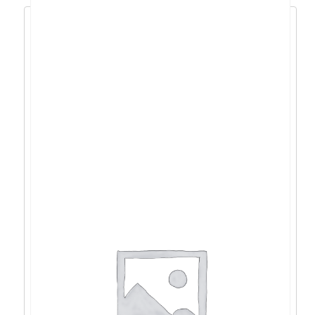
Acer Nitro V15 i9-
13900H/16GB/1TB/4060/15,6″/W11 –
NH.QQEEX.00R
1.773,41
€
1.596,07
€