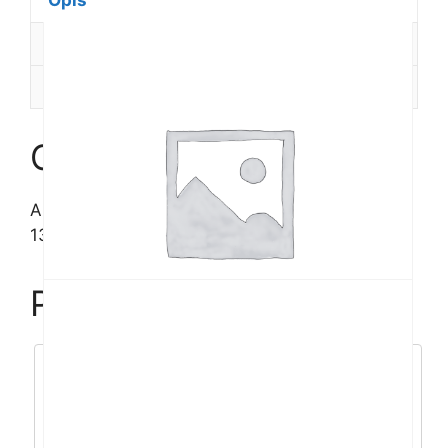
Opis
količina
Dodatne informacije
Recenzije (0)
Opis
ASUS B5604 i5-
1340P/16GB/1TB/16″WUXGA/noOS
Povezani proizvodi