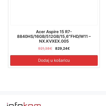
Acer Aspire 15 R7-
8840HS/16GB/512GB/15,6″FHD/W11 –
NX.KVXEX.005
921,38
€
829,24
€
Dodaj u košaricu