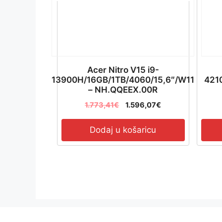
Acer Nitro V15 i9-
13900H/16GB/1TB/4060/15,6″/W11
421
– NH.QQEEX.00R
1.773,41
€
1.596,07
€
Dodaj u košaricu