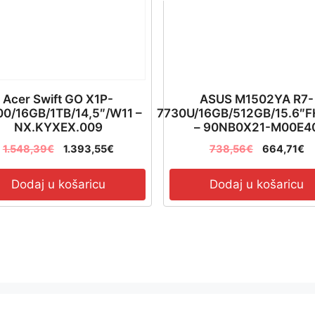
Acer Swift GO X1P-
ASUS M1502YA R7-
00/16GB/1TB/14,5″/W11 –
7730U/16GB/512GB/15.6″
NX.KYXEX.009
– 90NB0X21-M00E4
1.548,39
€
1.393,55
€
738,56
€
664,71
€
Dodaj u košaricu
Dodaj u košaricu