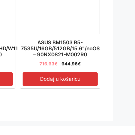
ASUS BM1503 R5-
FHD/W11
7535U/16GB/512GB/15.6″/noOS
0
– 90NX0821-M002R0
716,63
€
644,96
€
Dodaj u košaricu