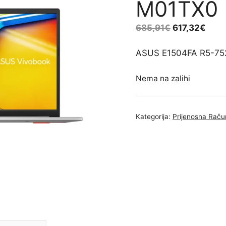
M01TX0
685,91
€
617,32
€
ASUS E1504FA R5-75
Nema na zalihi
Kategorija:
Prijenosna Raču