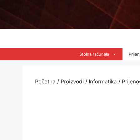
Preskoči
na
sadržaj
Stolna računala
Prije
Početna
/
Proizvodi
/
Informatika
/
Prijen