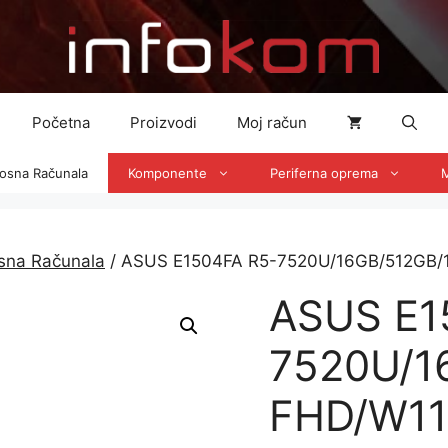
Početna
Proizvodi
Moj račun
nosna Računala
Komponente
Periferna oprema
M
osna Računala
/ ASUS E1504FA R5-7520U/16GB/512GB/
ASUS E1
7520U/1
FHD/W11