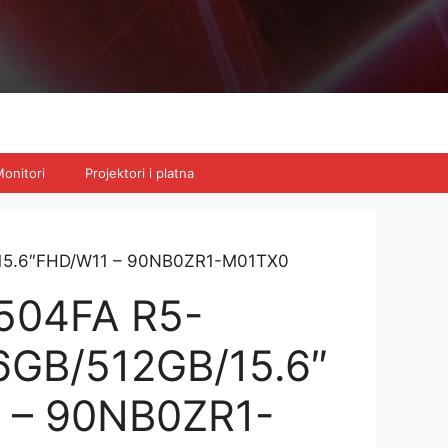
onitori
Projektori i platna
15.6″FHD/W11 – 90NB0ZR1-M01TX0
504FA R5-
6GB/512GB/15.6″
 – 90NB0ZR1-