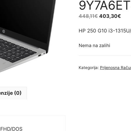
9Y7A6E
448,11
€
403,30
€
HP 250 G10 i3-1315U
Nema na zalihi
Kategorija:
Prijenosna Raču
nzije (0)
6″FHD/DOS