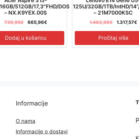
Acer Aspire 3 i5-
Lenovo E14 Gen6 U5
16GB/512GB/17,3″FHD/DOS
125U/32GB/1TB/IntHD/14
– NX.K9YEX.00S
– 21M7000KSC
739,95
€
665,96
€
1.463,96
€
1.317,57
€
Dodaj u košaricu
Pročitaj više
T
Informacije
O nama
Informacije o dostavi
K