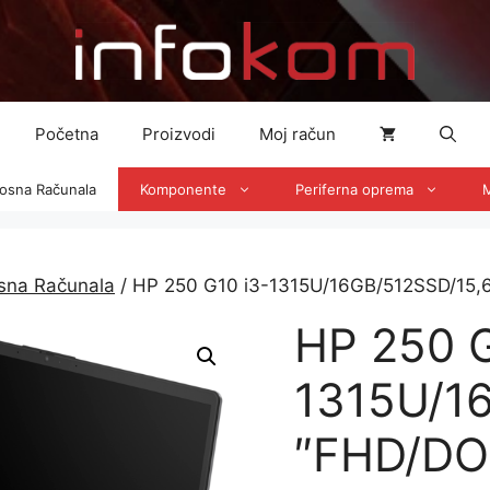
Početna
Proizvodi
Moj račun
nosna Računala
Komponente
Periferna oprema
M
osna Računala
/ HP 250 G10 i3-1315U/16GB/512SSD/15
HP 250 G
1315U/1
″FHD/DO