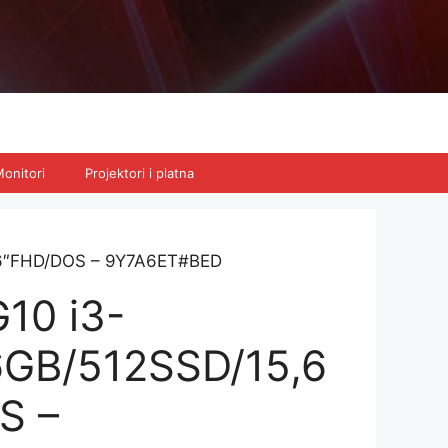
onitori
Projektori i platna
,6″FHD/DOS – 9Y7A6ET#BED
10 i3-
6GB/512SSD/15,6
S –