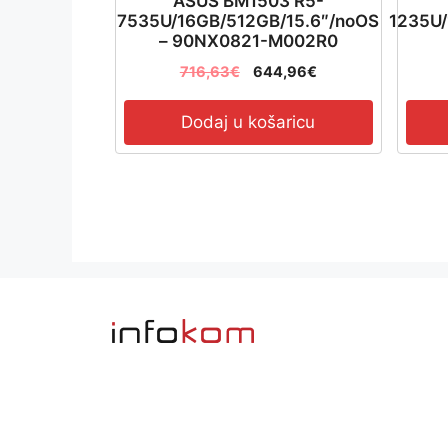
ASUS BM1503 R5-
7535U/16GB/512GB/15.6″/noOS
1235U/
– 90NX0821-M002R0
716,63
€
644,96
€
Dodaj u košaricu