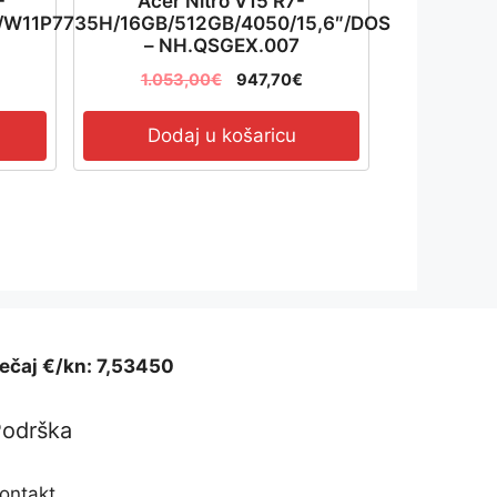
-
Acer Nitro V15 R7-
”/W11P
7735H/16GB/512GB/4050/15,6″/DOS
– NH.QSGEX.007
1.053,00
€
947,70
€
Dodaj u košaricu
ečaj €/kn: 7,53450
Podrška
ontakt