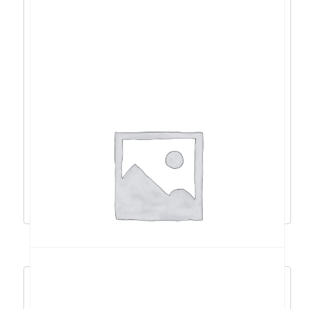
Acer Aspire 3 R5-
5500U/20GB/512GB/15,6″FHD/DOS –
NX.KSJEX.01U
531,94
€
478,75
€
Dodaj u košaricu