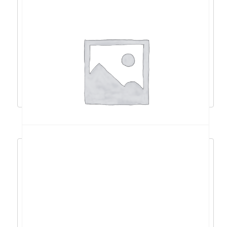
Acer Nitro 5 i7-
12650H/16GB/512GB/RTX4060/17,3/DOS –
NH.QLFEX.00G
1.638,00
€
1.474,20
€
Dodaj u košaricu