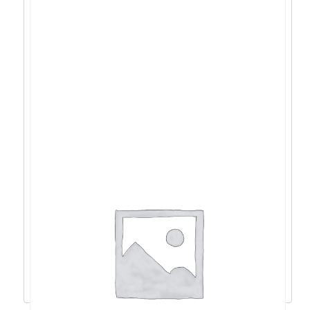
Acer Aspire 3 i7-
1255U/16GB/512GB/15,6″FHD/DOS –
NX.K6SEX.01P
723,94
€
651,54
€
Dodaj u košaricu