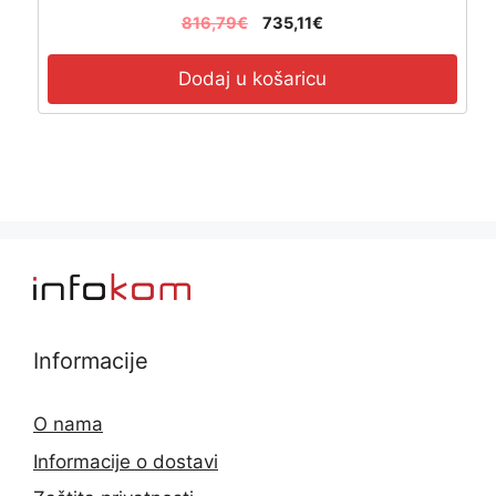
816,79
€
735,11
€
Dodaj u košaricu
Informacije
O nama
Informacije o dostavi