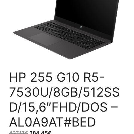
HP 255 G10 R5-
7530U/8GB/512SS
D/15,6″FHD/DOS –
AL0A9AT#BED
427,17
€
384,45
€