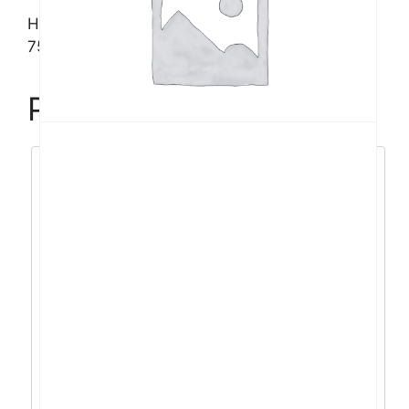
HP 255 G10 R5-
7530U/8GB/512SSD/15,6″FHD/DOS
Povezani proizvodi