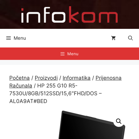
Preskoči
na
sadržaj
Menu
Menu
Početna
/
Proizvodi
/
Informatika
/
Prijenosna
Računala
/ HP 255 G10 R5-
7530U/8GB/512SSD/15,6″FHD/DOS –
AL0A9AT#BED