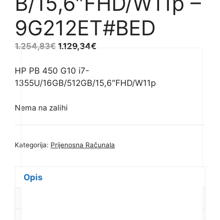
B/15,6″FHD/W11p –
9G212ET#BED
1.254,83
€
1.129,34
€
HP PB 450 G10 i7-
1355U/16GB/512GB/15,6″FHD/W11p
Nema na zalihi
Kategorija:
Prijenosna Računala
Opis
Dodatne informacije
Recenzije (0)