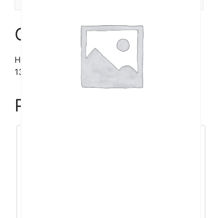
Opis
HP PB 450 G10 i7-
1355U/16GB/512GB/15,6″FHD/W11p
Povezani proizvodi