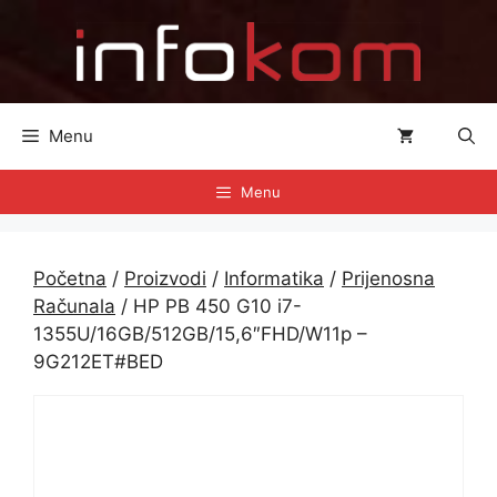
Preskoči
na
sadržaj
Menu
Menu
Početna
/
Proizvodi
/
Informatika
/
Prijenosna
Računala
/ HP PB 450 G10 i7-
1355U/16GB/512GB/15,6″FHD/W11p –
9G212ET#BED