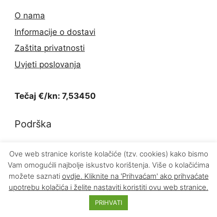
O nama
Informacije o dostavi
Zaštita privatnosti
Uvjeti poslovanja
Tečaj €/kn: 7,53450
Podrška
Kontakt
Ove web stranice koriste kolačiće (tzv. cookies) kako bismo
Vam omogućili najbolje iskustvo korištenja. Više o kolačićima
Povrat proizvoda
možete saznati
ovdje
. Kliknite na 'Prihvaćam' ako prihvaćate
upotrebu kolačića i želite nastaviti koristiti ovu web stranice.
PRIHVATI
© 2026 INFOKOM d.o.o.