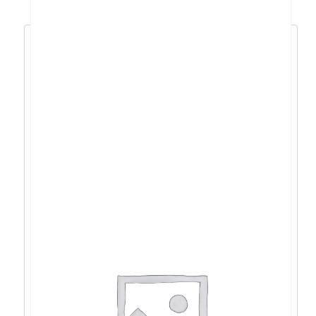
Acer Aspire 3 R5-
5500U/20GB/512GB/15,6″FHD/DOS –
NX.KSJEX.01U