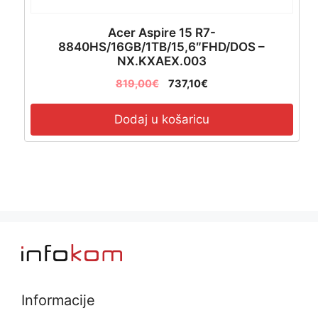
Acer Aspire 15 R7-
8840HS/16GB/1TB/15,6″FHD/DOS –
NX.KXAEX.003
819,00
€
737,10
€
Dodaj u košaricu
Informacije