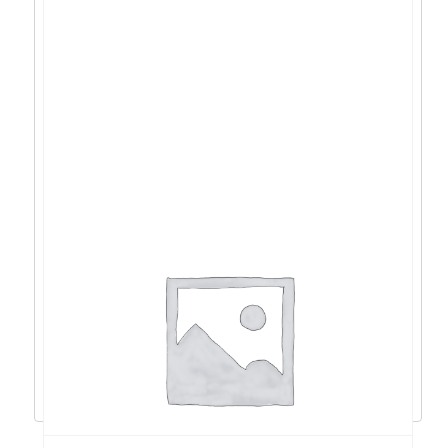
Lenovo E14 Gen6 U5-
125U/32GB/1TB/IntHD/14”/W11P –
21M7000KSC
1.463,96
€
1.317,57
€
Pročitaj više