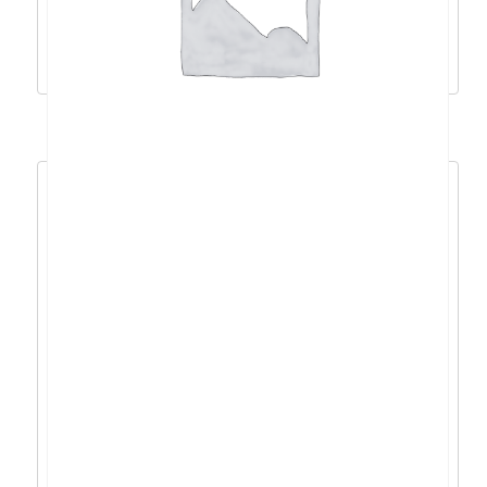
531,94
€
478,75
€
Dodaj u košaricu