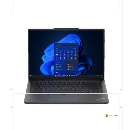
Acer Nitro 5 i7-
12650H/16GB/512GB/RTX4050/17,3/DOS –
NH.QLGEX.00D
1.506,38
€
1.355,74
€
Dodaj u košaricu