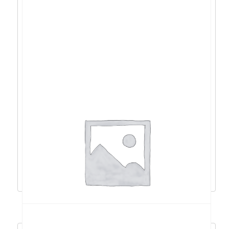
Lenovo T14 Gen5
U7/16GB/512GB/14’WUXGA/W11P –
21ML0033SC
2.150,90
€
1.935,81
€
Pročitaj više