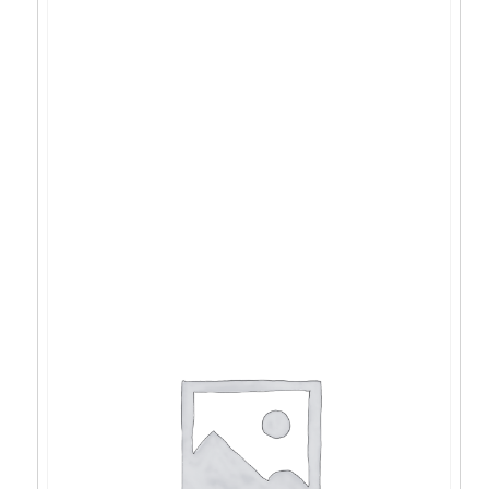
Acer Swift GO X1P-
42100/16GB/1TB/14,5″/W11 – NX.KYXEX.009
1.548,39
€
1.393,55
€