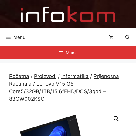
Preskoči
na
sadržaj
Menu
Menu
Početna
/
Proizvodi
/
Informatika
/
Prijenosna
Računala
/ Lenovo V15 G5
Core5/32GB/1TB/15,6”FHD/DOS/3god –
83GW002KSC