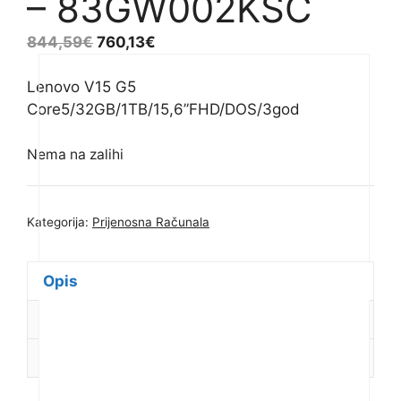
– 83GW002KSC
844,59
€
760,13
€
Lenovo V15 G5
Core5/32GB/1TB/15,6”FHD/DOS/3god
Nema na zalihi
Kategorija:
Prijenosna Računala
Opis
Dodatne informacije
Recenzije (0)