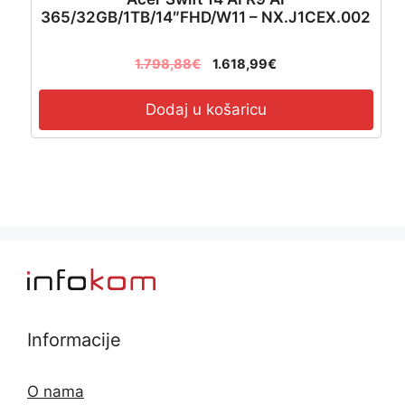
365/32GB/1TB/14″FHD/W11 – NX.J1CEX.002
1.798,88
€
1.618,99
€
Dodaj u košaricu
Informacije
O nama