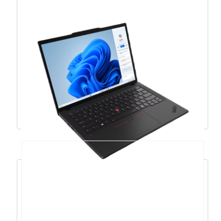
Acer Swift 3 R7-
5700U/16GB/1TB/14″FHD/DOS –
NX.AB1EX.00Z
889,14
€
800,23
€
Dodaj u košaricu