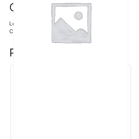
Opis
Lenovo V15 G5
Core5/32GB/1TB/15,6”FHD/DOS/3god
Povezani proizvodi