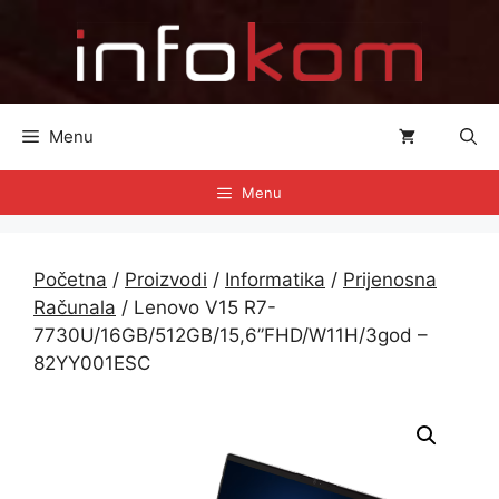
Preskoči
na
sadržaj
Menu
Menu
Početna
/
Proizvodi
/
Informatika
/
Prijenosna
Računala
/ Lenovo V15 R7-
7730U/16GB/512GB/15,6”FHD/W11H/3god –
82YY001ESC