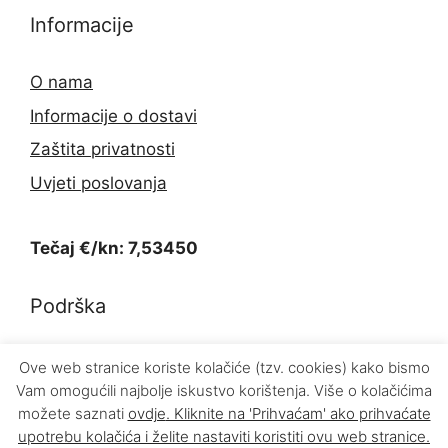
Informacije
O nama
Informacije o dostavi
Zaštita privatnosti
Uvjeti poslovanja
Tečaj €/kn: 7,53450
Podrška
Kontakt
Ove web stranice koriste kolačiće (tzv. cookies) kako bismo
Vam omogućili najbolje iskustvo korištenja. Više o kolačićima
Povrat proizvoda
možete saznati
ovdje
. Kliknite na 'Prihvaćam' ako prihvaćate
upotrebu kolačića i želite nastaviti koristiti ovu web stranice.