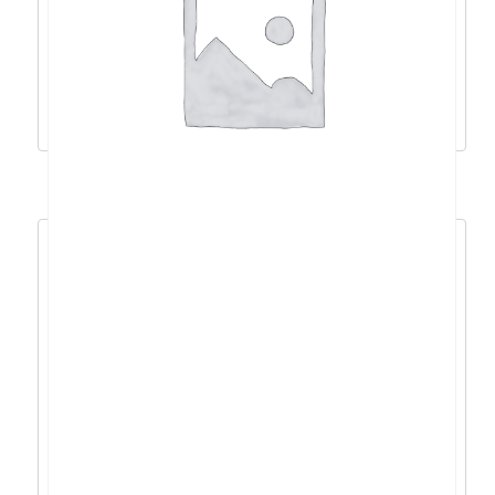
125U/32GB/1TB/IntHD/14”/W11P –
21M7000KSC
1.463,96
€
1.317,57
€
Pročitaj više