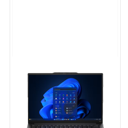
Acer Swift GO U7-
155U/16GB/1TB/16″OLED/W11 –
NX.KWNEX.001
1.594,13
€
1.434,71
€
Dodaj u košaricu