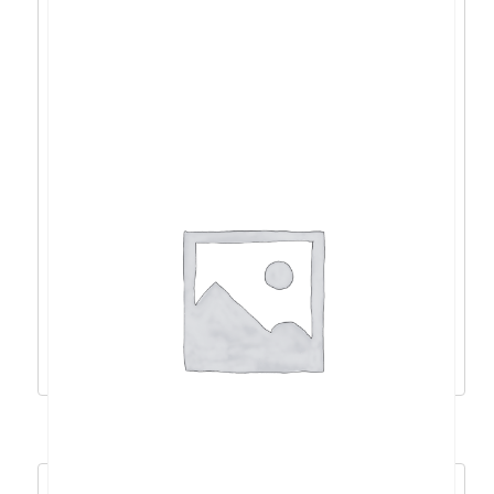
Acer Aspire 15 R7-
8840HS/16GB/512GB/15,6″FHD/W11 –
NX.KVXEX.005
921,38
€
829,24
€
Dodaj u košaricu