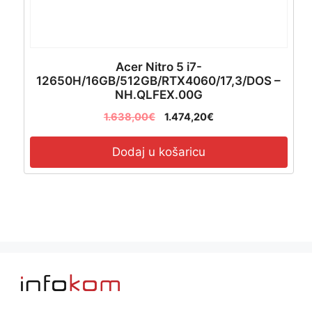
Acer Nitro 5 i7-
12650H/16GB/512GB/RTX4060/17,3/DOS –
NH.QLFEX.00G
1.638,00
€
1.474,20
€
Dodaj u košaricu