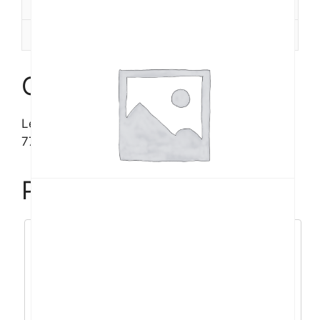
Dodatne informacije
Recenzije (0)
Opis
Lenovo V15 R7-
7730U/16GB/512GB/15,6”FHD/W11H/3god
Povezani proizvodi