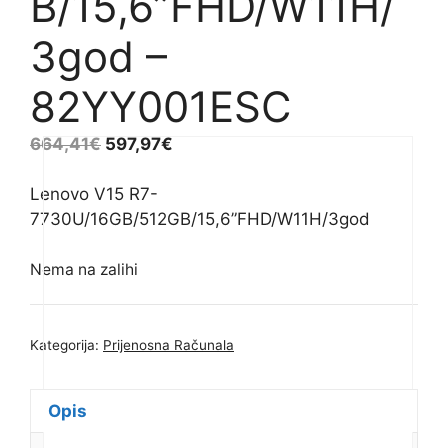
B/15,6”FHD/W11H/
3god –
82YY001ESC
664,41
€
597,97
€
Lenovo V15 R7-
7730U/16GB/512GB/15,6”FHD/W11H/3god
Nema na zalihi
Kategorija:
Prijenosna Računala
Opis