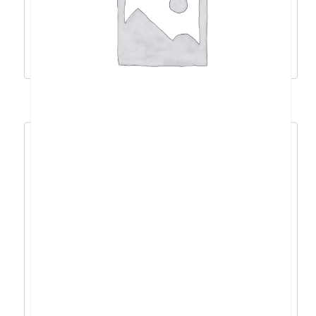
1.082,25
€
974,03
€
Pročitaj više