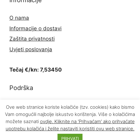
Informacije
O nama
Informacije o dostavi
Zaštita privatnosti
Uvjeti poslovanja
Tečaj €/kn: 7,53450
Podrška
Kontakt
Ove web stranice koriste kolačiće (tzv. cookies) kako bismo
Vam omogućili najbolje iskustvo korištenja. Više o kolačićima
Povrat proizvoda
možete saznati
ovdje
. Kliknite na 'Prihvaćam' ako prihvaćate
upotrebu kolačića i želite nastaviti koristiti ovu web stranice.
PRIHVATI
© 2026 INFOKOM d.o.o.