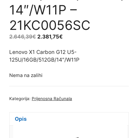
14″/W11P –
21KC0056SC
2.646,39
€
2.381,75
€
Lenovo X1 Carbon G12 U5-
125U/16GB/512GB/14″/W11P
Nema na zalihi
Kategorija:
Prijenosna Računala
Opis
Dodatne informacije