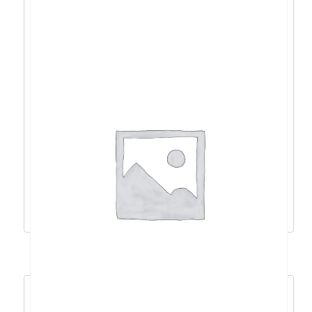
Lenovo T14 Gen5
U7/16GB/512GB/14’WUXGA/W11P –
21ML0033SC
2.150,90
€
1.935,81
€
Pročitaj više