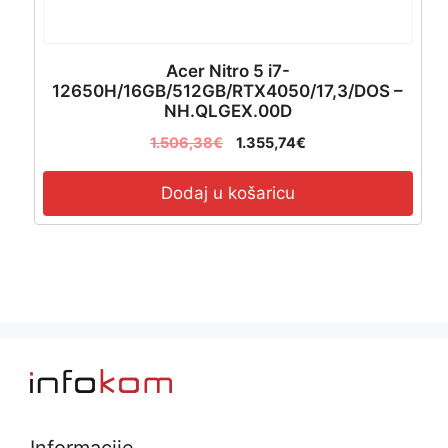
Acer Nitro 5 i7-
12650H/16GB/512GB/RTX4050/17,3/DOS –
NH.QLGEX.00D
1.506,38
€
1.355,74
€
Dodaj u košaricu