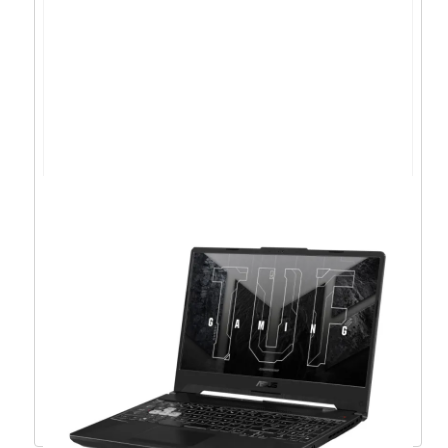
ASUS BM1503 R5-
7535U/16GB/512GB/15.6″/noOS –
90NX0821-M002R0
716,63
€
644,96
€
Dodaj u košaricu