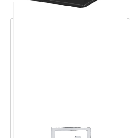
ASUS FA506NC R5-
7535HS/16GB/1TB/RTX3050/15.6″/noOS –
90NR0JF7-M00780