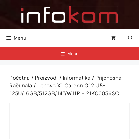
Preskoči
na
sadržaj
Menu
Menu
Početna
/
Proizvodi
/
Informatika
/
Prijenosna
Računala
/ Lenovo X1 Carbon G12 U5-
125U/16GB/512GB/14″/W11P – 21KC0056SC