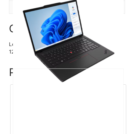
Recenzije (0)
Opis
Lenovo X1 Carbon G12 U5-
125U/16GB/512GB/14″/W11P
Povezani proizvodi