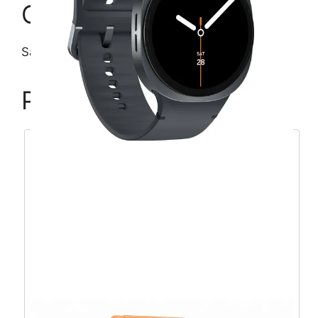
Opis
Samsung Galaxy Watch 6 40mm, zlatni
Povezani proizvodi