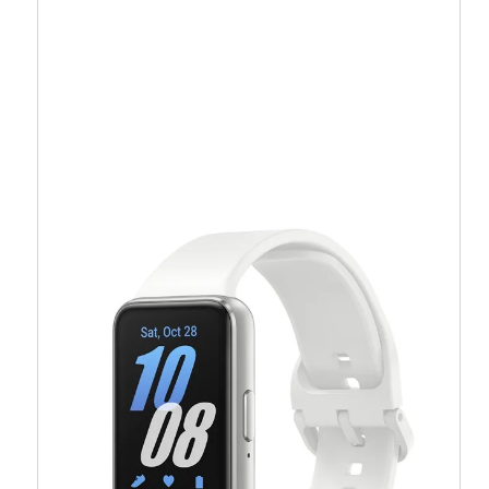
Samsung Galaxy Watch 8 40mm, sivi – SM-
L320NDAAEUE
371,70
€
334,53
€
Dodaj u košaricu