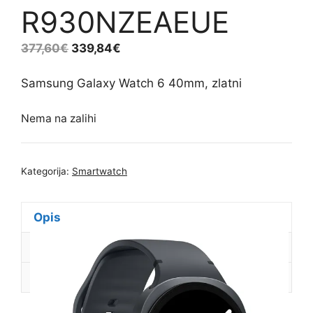
R930NZEAEUE
377,60
€
339,84
€
Samsung Galaxy Watch 6 40mm, zlatni
Nema na zalihi
Kategorija:
Smartwatch
Opis
Dodatne informacije
Recenzije (0)