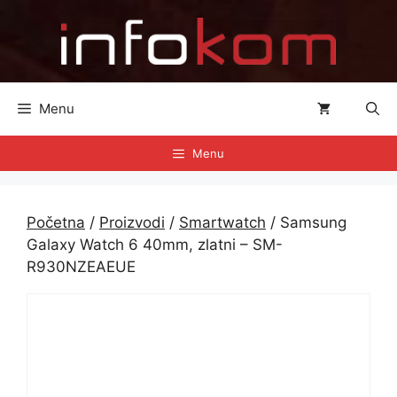
Preskoči
na
sadržaj
Menu
Menu
Početna
/
Proizvodi
/
Smartwatch
/ Samsung
Galaxy Watch 6 40mm, zlatni – SM-
R930NZEAEUE