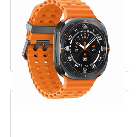
Samsung Galaxy Watch 8 44mm, sivi – SM-
L330NDAAEUE
401,20
€
361,08
€
Dodaj u košaricu