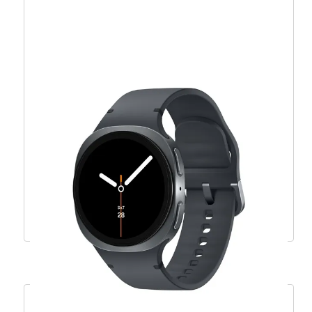
Samsung Galaxy Watch Ultra , LTE, titan siva
– SM-L705FZA2EUE
691,78
€
622,60
€
Dodaj u košaricu