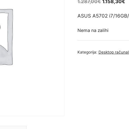
1.287,00
€
1.158,30
€
ASUS A5702 i7/16GB/
Nema na zalihi
Kategorija:
Desktop računal