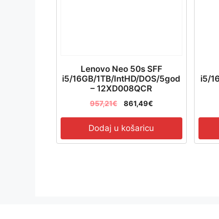
Lenovo Neo 50s SFF
i5/16GB/1TB/IntHD/DOS/5god
i5/1
– 12XD008QCR
957,21
€
861,49
€
Dodaj u košaricu