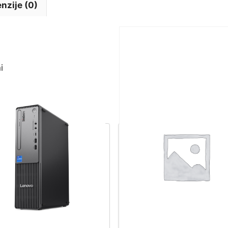
nzije (0)
i