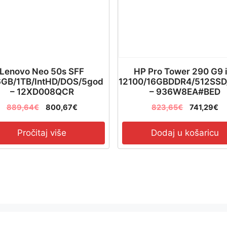
Lenovo Neo 50s SFF
HP Pro Tower 290 G9 
6GB/1TB/IntHD/DOS/5god
12100/16GBDDR4/512SSD
– 12XD008QCR
– 936W8EA#BED
889,64
€
800,67
€
823,65
€
741,29
€
Pročitaj više
Dodaj u košaricu