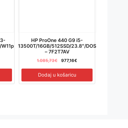
i3-
HP ProOne 440 G9 i5-
/W11p
13500T/16GB/512SSD/23.8″/DOS
– 7F2T7AV
1.085,73
€
977,16
€
Dodaj u košaricu