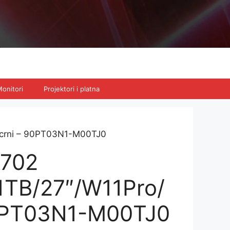
onitori
Projektori i platna
/crni – 90PT03N1-M00TJ0
702
1TB/27″/W11Pro/
90PT03N1-M00TJ0