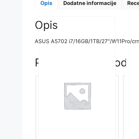
Opis
Dodatne informacije
Rece
Opis
ASUS A5702 i7/16GB/1TB/27″/W11Pro/crn
Povezani proizvodi