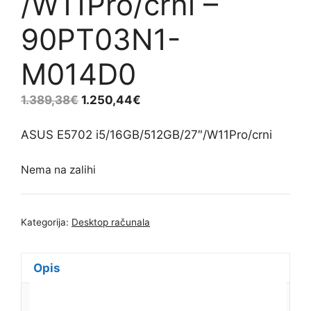
/W11Pro/crni –
90PT03N1-
M014D0
1.389,38
€
1.250,44
€
ASUS E5702 i5/16GB/512GB/27″/W11Pro/crni
Nema na zalihi
Kategorija:
Desktop računala
Opis
Dodatne informacije