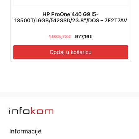
HP ProOne 440 G9 i5-
13500T/16GB/512SSD/23.8″/DOS – 7F2T7AV
1.085,73
€
977,16
€
Dodaj u košaricu
Informacije