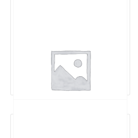
Asus PB63 i3-13100/8GB/256GB
NVMe/DOS/5y – 90MS02R1-M000E0
583,54
€
525,18
€
Pročitaj više