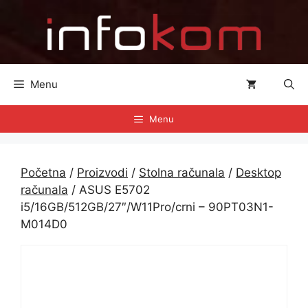
Preskoči
na
sadržaj
Menu
Menu
Početna
/
Proizvodi
/
Stolna računala
/
Desktop
računala
/ ASUS E5702
i5/16GB/512GB/27″/W11Pro/crni – 90PT03N1-
M014D0