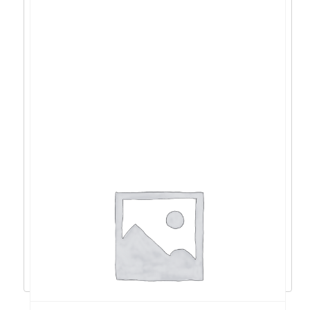
Lenovo ThinkCentre neo Ultra
i9/64GB/2TB/4060/W11P – 12W1001YCR
3.153,15
€
2.837,84
€
Dodaj u košaricu