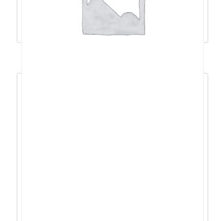
1.024,77
€
922,30
€
Dodaj u košaricu