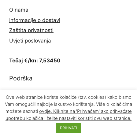
O nama
Informacije o dostavi
Zaštita privatnosti
Uvjeti poslovanja
Tečaj €/kn: 7,53450
Podrška
Kontakt
Ove web stranice koriste kolačiće (tzv. cookies) kako bismo
Vam omogućili najbolje iskustvo korištenja. Više o kolačićima
Povrat proizvoda
možete saznati
ovdje
. Kliknite na 'Prihvaćam' ako prihvaćate
upotrebu kolačića i želite nastaviti koristiti ovu web stranice.
PRIHVATI
© 2026 INFOKOM d.o.o.