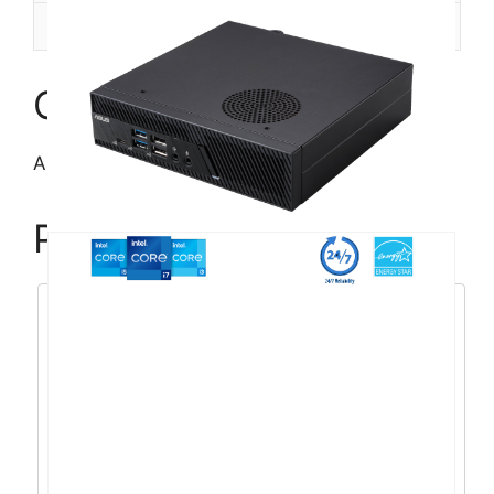
Recenzije (0)
Opis
ASUS E5702 i5/16GB/512GB/27″/W11Pro/crni
Povezani proizvodi