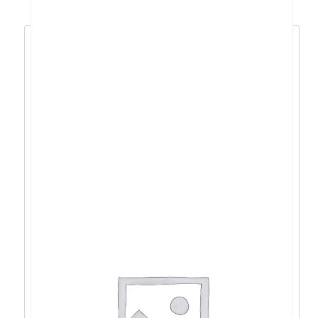
Lenovo Neo 50t Tower
i3/16GB/1TB/IntHD/W11P/5god –
12UD004UCR