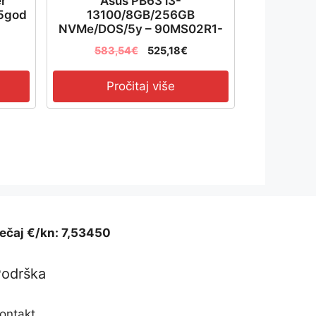
er
Asus PB63 i3-
/5god
13100/8GB/256GB
NVMe/DOS/5y – 90MS02R1-
M000E0
583,54
€
525,18
€
Pročitaj više
ečaj €/kn: 7,53450
Podrška
ontakt