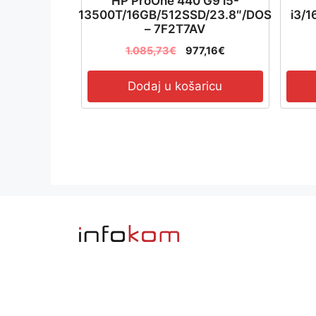
HP ProOne 440 G9 i5-
13500T/16GB/512SSD/23.8″/DOS
i3/
– 7F2T7AV
1.085,73
€
977,16
€
Dodaj u košaricu