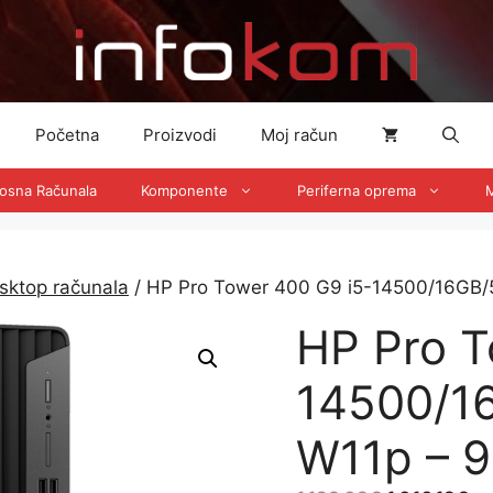
Početna
Proizvodi
Moj račun
nosna Računala
Komponente
Periferna oprema
M
sktop računala
/ HP Pro Tower 400 G9 i5-14500/16G
HP Pro T
14500/1
W11p – 