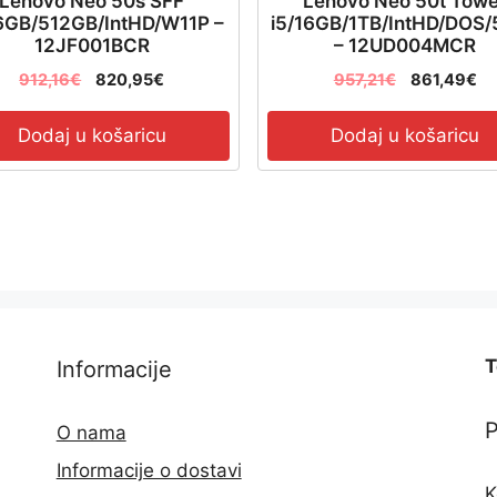
Lenovo Neo 50s SFF
Lenovo Neo 50t Tow
16GB/512GB/IntHD/W11P –
i5/16GB/1TB/IntHD/DOS
12JF001BCR
– 12UD004MCR
912,16
€
820,95
€
957,21
€
861,49
€
Dodaj u košaricu
Dodaj u košaricu
T
Informacije
O nama
Informacije o dostavi
K