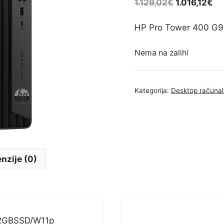
1.129,02
€
1.016,12
€
HP Pro Tower 400 G
Nema na zalihi
Kategorija:
Desktop računal
nzije (0)
12GBSSD/W11p