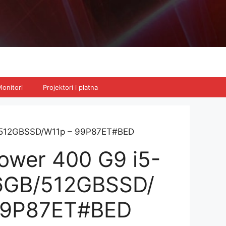
onitori
Projektori i platna
B/512GBSSD/W11p – 99P87ET#BED
ower 400 G9 i5-
6GB/512GBSSD/
99P87ET#BED