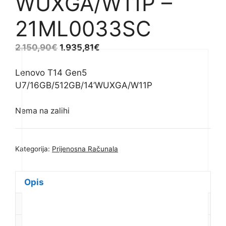
WUXGA/W11P –
21ML0033SC
2.150,90
€
1.935,81
€
Lenovo T14 Gen5
U7/16GB/512GB/14’WUXGA/W11P
Nema na zalihi
Kategorija:
Prijenosna Računala
Opis
Dodatne informacije
Recenzije (0)