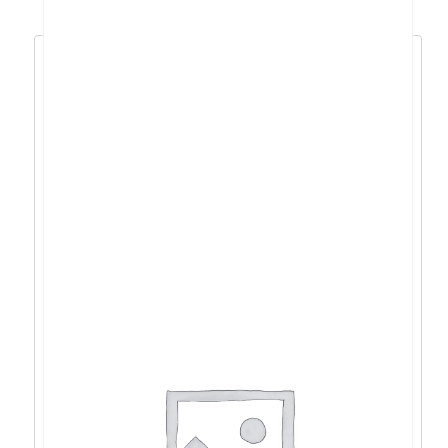
Acer Aspire 15 R7-
8840HS/16GB/512GB/15,6″FHD/W11 –
NX.KVXEX.005