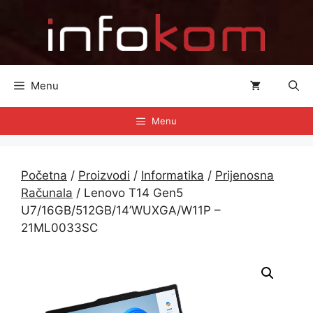
Preskoči
na
sadržaj
Menu
Menu
Početna
/
Proizvodi
/
Informatika
/
Prijenosna
Računala
/ Lenovo T14 Gen5
U7/16GB/512GB/14’WUXGA/W11P –
21ML0033SC