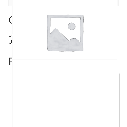
Opis
Lenovo T14 Gen5
U7/16GB/512GB/14’WUXGA/W11P
Povezani proizvodi