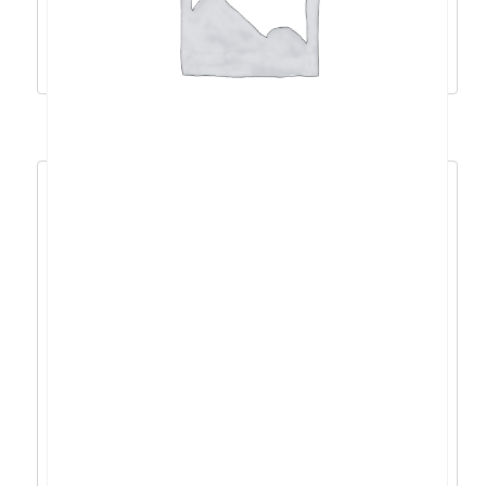
921,38
€
829,24
€
Dodaj u košaricu