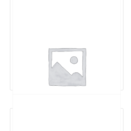
Acer Nitro 5 i7-
12650H/16GB/512GB/RTX4050/17,3/DOS –
NH.QLGEX.00D
1.506,38
€
1.355,74
€
Dodaj u košaricu