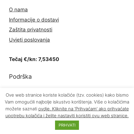
O nama
Informacije o dostavi
Zaštita privatnosti
Uvjeti poslovanja
Tečaj €/kn: 7,53450
Podrška
Kontakt
Ove web stranice koriste kolačiće (tzv. cookies) kako bismo
Vam omogućili najbolje iskustvo korištenja. Više o kolačićima
Povrat proizvoda
možete saznati
ovdje
. Kliknite na 'Prihvaćam' ako prihvaćate
upotrebu kolačića i želite nastaviti koristiti ovu web stranice.
PRIHVATI
© 2026 INFOKOM d.o.o.