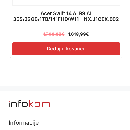
Acer Swift 14 AI R9 AI
365/32GB/1TB/14″FHD/W11 – NX.J1CEX.002
1.798,88
€
1.618,99
€
Dodaj u košaricu
Informacije