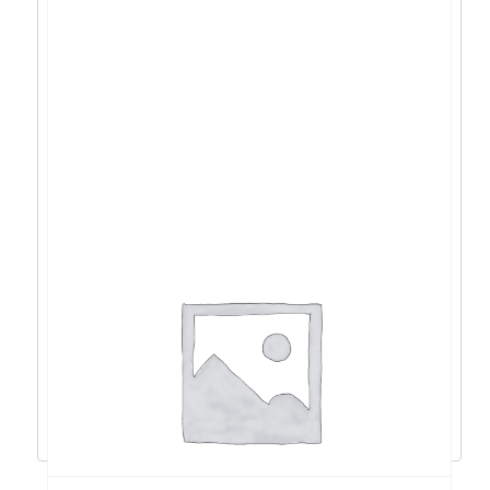
Acer Aspire 5 R3-
5425U/8GB/512GB/15,6”FHD/DOS/m+t –
NX.K80EX.00G
435,15
€
391,64
€
Dodaj u košaricu