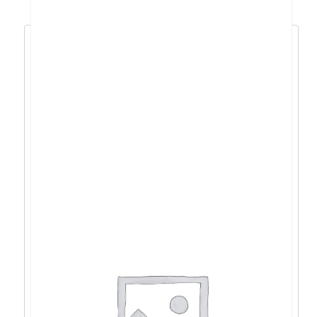
Acer Aspire 15 R7-
8840HS/16GB/512GB/15,6″FHD/W11 –
NX.KVXEX.005