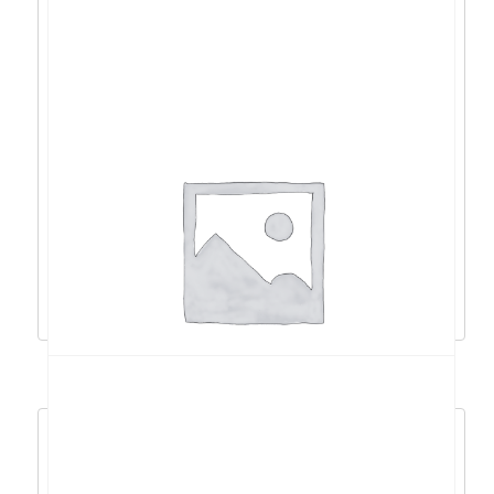
Acer Swift 14 AI R9 AI
365/32GB/1TB/14″FHD/W11 – NX.J1CEX.002
1.798,88
€
1.618,99
€
Dodaj u košaricu