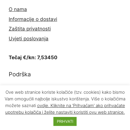
O nama
Informacije o dostavi
Zaštita privatnosti
Uvjeti poslovanja
Tečaj €/kn: 7,53450
Podrška
Kontakt
Ove web stranice koriste kolačiće (tzv. cookies) kako bismo
Vam omogućili najbolje iskustvo korištenja. Više o kolačićima
Povrat proizvoda
možete saznati
ovdje
. Kliknite na 'Prihvaćam' ako prihvaćate
upotrebu kolačića i želite nastaviti koristiti ovu web stranice.
PRIHVATI
© 2026 INFOKOM d.o.o.