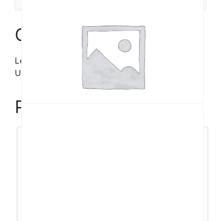
Opis
Lenovo T14s Gen5
U7/16GB/512GB/14”WUXGA/W11P
Povezani proizvodi