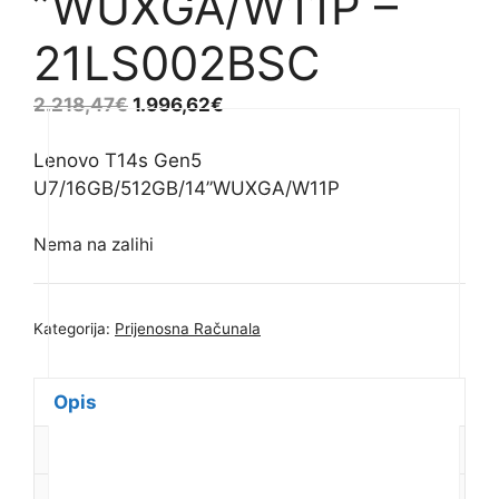
”WUXGA/W11P –
21LS002BSC
2.218,47
€
1.996,62
€
Lenovo T14s Gen5
U7/16GB/512GB/14”WUXGA/W11P
Nema na zalihi
Kategorija:
Prijenosna Računala
Opis
Dodatne informacije
Recenzije (0)