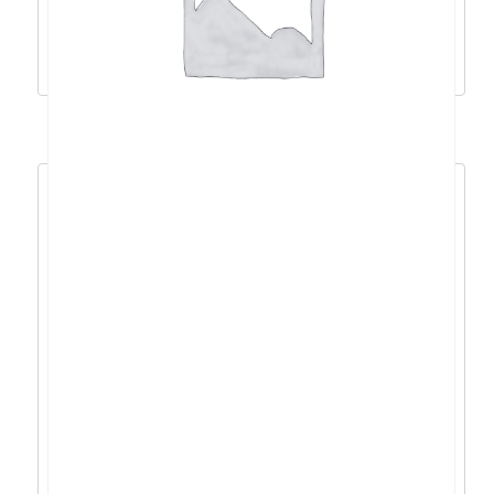
921,38
€
829,24
€
Dodaj u košaricu