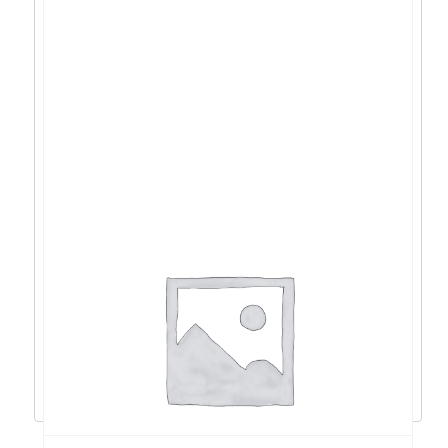
Acer Aspire 3 i7-
1255U/16GB/512GB/15,6″FHD/DOS –
NX.K6SEX.01P
723,94
€
651,54
€
Dodaj u košaricu