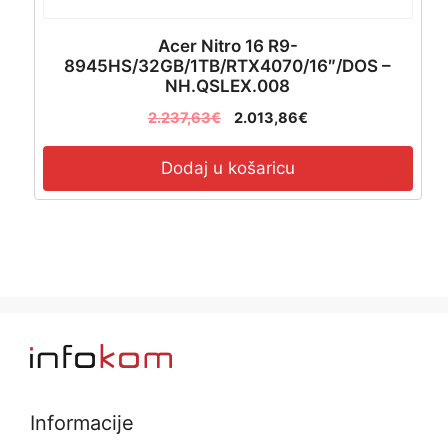
Acer Nitro 16 R9-
8945HS/32GB/1TB/RTX4070/16″/DOS –
NH.QSLEX.008
2.237,63
€
2.013,86
€
Dodaj u košaricu
Informacije