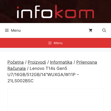
Preskoči
na
sadržaj
Menu
Menu
Početna
/
Proizvodi
/
Informatika
/
Prijenosna
Računala
/ Lenovo T14s Gen5
U7/16GB/512GB/14”WUXGA/W11P –
21LS002BSC