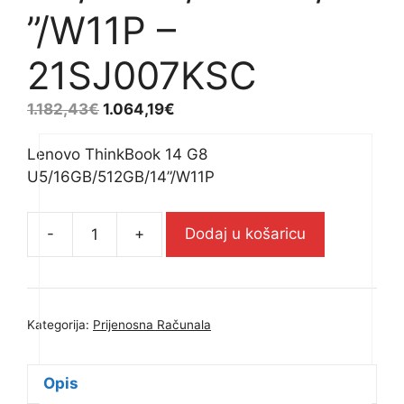
”/W11P –
21SJ007KSC
1.182,43
€
1.064,19
€
Lenovo ThinkBook 14 G8
U5/16GB/512GB/14”/W11P
-
+
Dodaj u košaricu
Lenovo
ThinkBook
14
G8
Kategorija:
Prijenosna Računala
U5/16GB/512GB/14''/W11P
-
21SJ007KSC
Opis
količina