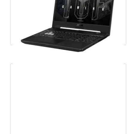
1255U/16GB/512GB/15,6″FHD/DOS –
NX.K6SEX.01P
723,94
€
651,54
€
Dodaj u košaricu