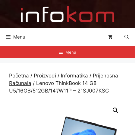
Preskoči
na
sadržaj
Menu
Menu
Početna
/
Proizvodi
/
Informatika
/
Prijenosna
Računala
/ Lenovo ThinkBook 14 G8
U5/16GB/512GB/14”/W11P – 21SJ007KSC