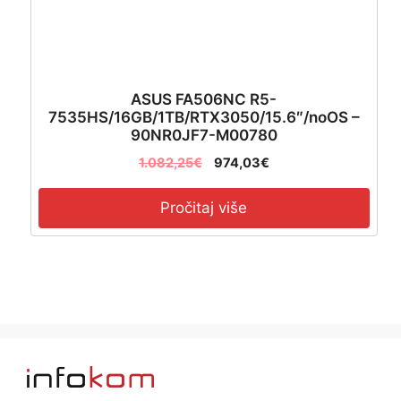
ASUS FA506NC R5-
7535HS/16GB/1TB/RTX3050/15.6″/noOS –
90NR0JF7-M00780
1.082,25
€
974,03
€
Pročitaj više