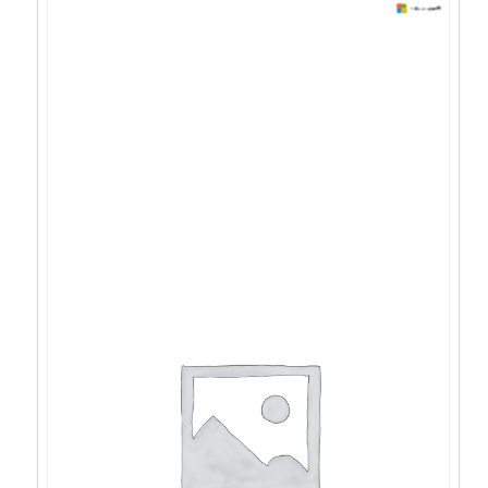
Lenovo E14 Gen6 U5-
125U/32GB/1TB/IntHD/14”/W11P –
21M7000KSC
1.463,96
€
1.317,57
€