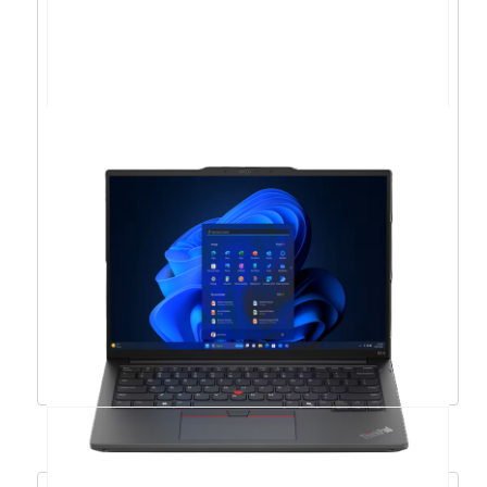
Acer Aspire 15 R7-
8840HS/16GB/512GB/15,6″FHD/W11 –
NX.KVXEX.005
921,38
€
829,24
€
Dodaj u košaricu