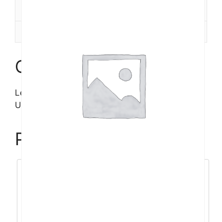
Dodatne informacije
Recenzije (0)
Opis
Lenovo ThinkBook 14 G8
U5/16GB/512GB/14”/W11P
Povezani proizvodi