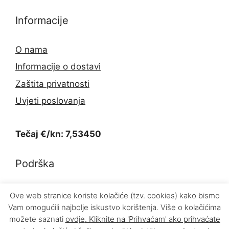
Informacije
O nama
Informacije o dostavi
Zaštita privatnosti
Uvjeti poslovanja
Tečaj €/kn: 7,53450
Podrška
Kontakt
Ove web stranice koriste kolačiće (tzv. cookies) kako bismo
Vam omogućili najbolje iskustvo korištenja. Više o kolačićima
Povrat proizvoda
možete saznati
ovdje
. Kliknite na 'Prihvaćam' ako prihvaćate