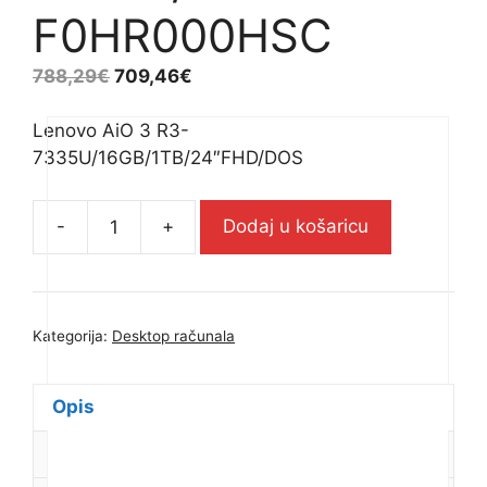
F0HR000HSC
788,29
€
709,46
€
Lenovo AiO 3 R3-
7335U/16GB/1TB/24″FHD/DOS
-
+
Dodaj u košaricu
Lenovo
AiO
3
R3-
Kategorija:
Desktop računala
7335U/16GB/1TB/24"FHD/DOS
-
F0HR000HSC
Opis
količina
Dodatne informacije