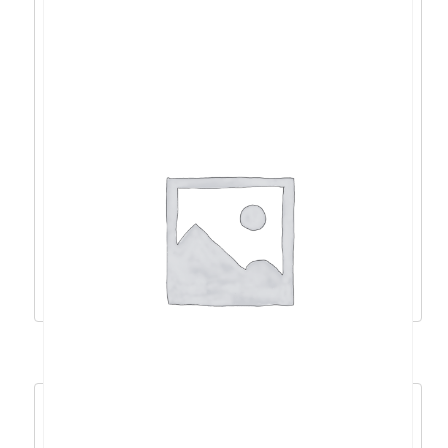
Lenovo Neo 50t Tower
i3/16GB/1TB/IntHD/W11P/5god –
12UD004UCR
1.024,77
€
922,30
€
Dodaj u košaricu