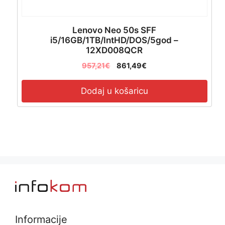
Lenovo Neo 50s SFF
i5/16GB/1TB/IntHD/DOS/5god –
12XD008QCR
957,21
€
861,49
€
Dodaj u košaricu
Informacije