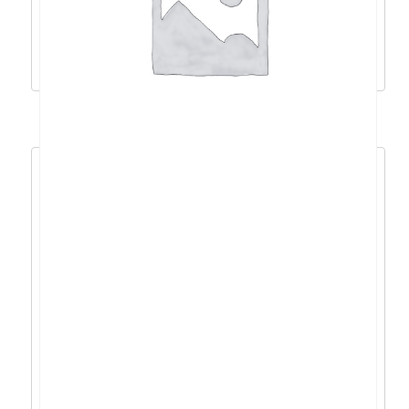
889,64
€
800,67
€
Pročitaj više