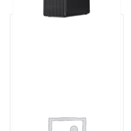
Lenovo Neo 50s SFF
i5/16GB/1TB/IntHD/DOS/5god –
12XD008QCR