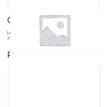
Recenzije (0)
Opis
Lenovo AiO 3 R3-
7335U/16GB/1TB/24″FHD/DOS
Povezani proizvodi