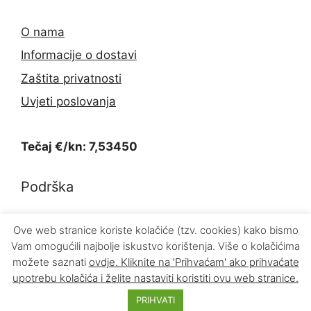
O nama
Informacije o dostavi
Zaštita privatnosti
Uvjeti poslovanja
Tečaj €/kn: 7,53450
Podrška
Kontakt
Ove web stranice koriste kolačiće (tzv. cookies) kako bismo
Vam omogućili najbolje iskustvo korištenja. Više o kolačićima
Povrat proizvoda
možete saznati
ovdje
. Kliknite na 'Prihvaćam' ako prihvaćate
upotrebu kolačića i želite nastaviti koristiti ovu web stranice.
© 2026 INFOKOM d.o.o.
PRIHVATI