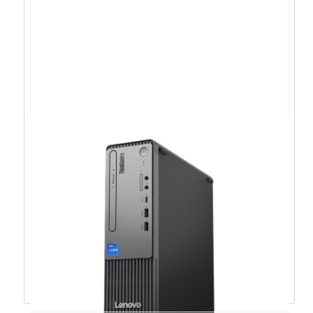
Lenovo Neo 50t Tower
i5/16GB/1TB/IntHD/W11P/5god –
12UD004RCR
1.193,69
€
1.074,32
€
Dodaj u košaricu