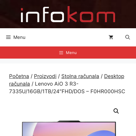
Preskoči
na
sadržaj
Menu
Menu
Početna
/
Proizvodi
/
Stolna računala
/
Desktop
računala
/ Lenovo AiO 3 R3-
7335U/16GB/1TB/24″FHD/DOS – F0HR000HSC