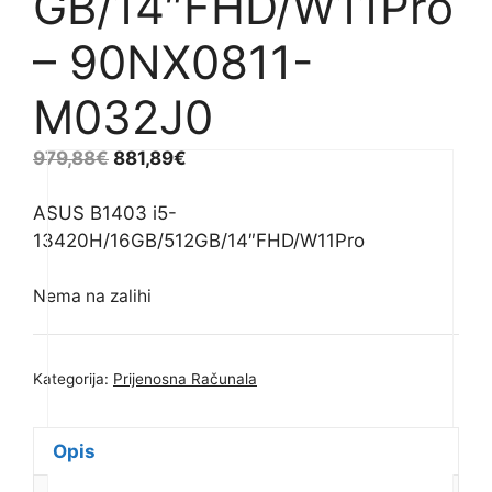
GB/14″FHD/W11Pro
– 90NX0811-
M032J0
979,88
€
881,89
€
ASUS B1403 i5-
13420H/16GB/512GB/14″FHD/W11Pro
Nema na zalihi
Kategorija:
Prijenosna Računala
Opis