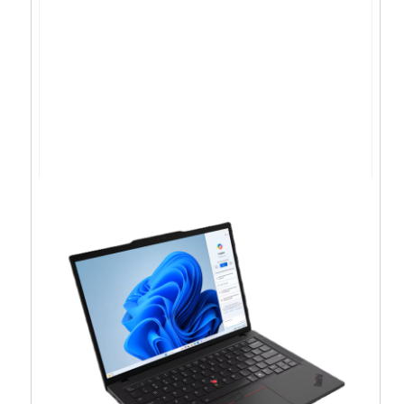
ASUS BM1503 R5-
7535U/16GB/512GB/15.6″/noOS –
90NX0821-M002R0
716,63
€
644,96
€
Dodaj u košaricu