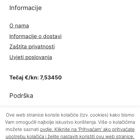
Informacije
O nama
Informacije o dostavi
Zaštita privatnosti
Uvjeti poslovanja
Tečaj €/kn: 7,53450
Podrška
Kontakt
Ove web stranice koriste kolačiće (tzv. cookies) kako bismo
Vam omogućili najbolje iskustvo korištenja. Više o kolačićima
Povrat proizvoda
možete saznati
ovdje
. Kliknite na 'Prihvaćam' ako prihvaćate
upotrebu kolačića i želite nastaviti koristiti ovu web stranice.