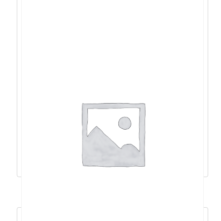
Acer Nitro 16 R9-
8945HS/32GB/1TB/RTX4070/16″/DOS –
NH.QSLEX.008
2.237,63
€
2.013,86
€
Dodaj u košaricu