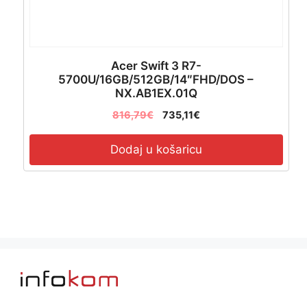
Acer Swift 3 R7-
5700U/16GB/512GB/14″FHD/DOS –
NX.AB1EX.01Q
816,79
€
735,11
€
Dodaj u košaricu